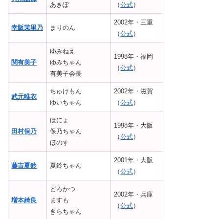
あきぽ
（
公式
）
2002年・三重
幸阪茉里乃
まりのん
（
公式
）
ゆみねえ
1998年・福岡
関有美子
ゆみちゃん
（
公式
）
有美子会長
ちゅけもん
2002年・滋賀
武元唯衣
ゆいちゃん
（
公式
）
ほにょ
1998年・大阪
田村保乃
保乃ちゃん
（
公式
）
ほのす
2001年・大阪
藤吉夏鈴
夏鈴ちゃん
（
公式
）
どろかつ
2002年・兵庫
増本綺良
ますも
（
公式
）
きらちゃん