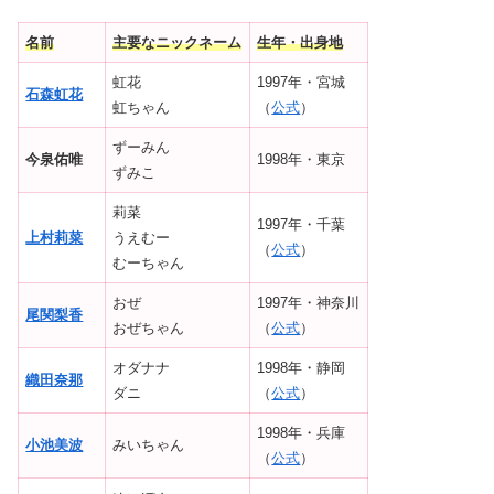
名前
主要なニックネーム
生年・出身地
虹花
1997年・宮城
石森虹花
虹ちゃん
（
公式
）
ずーみん
今泉佑唯
1998年・東京
ずみこ
莉菜
1997年・千葉
上村莉菜
うえむー
（
公式
）
むーちゃん
おぜ
1997年・神奈川
尾関梨香
おぜちゃん
（
公式
）
オダナナ
1998年・静岡
織田奈那
ダニ
（
公式
）
1998年・兵庫
小池美波
みいちゃん
（
公式
）