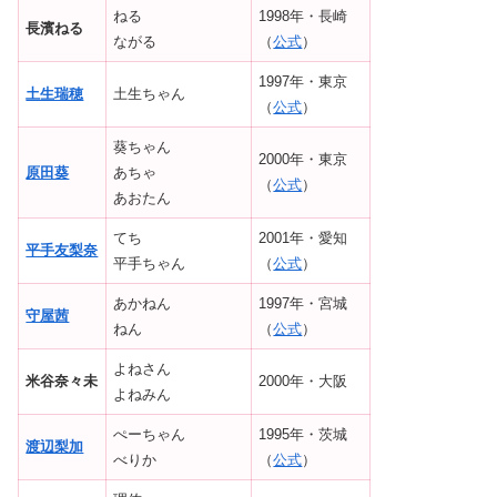
ねる
1998年・長崎
長濱ねる
ながる
（
公式
）
1997年・東京
土生瑞穂
土生ちゃん
（
公式
）
葵ちゃん
2000年・東京
原田葵
あちゃ
（
公式
）
あおたん
てち
2001年・愛知
平手友梨奈
平手ちゃん
（
公式
）
あかねん
1997年・宮城
守屋茜
ねん
（
公式
）
よねさん
米谷奈々未
2000年・大阪
よねみん
ぺーちゃん
1995年・茨城
渡辺梨加
べりか
（
公式
）