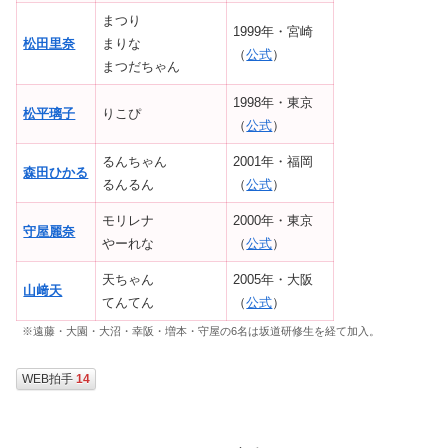
まつり
1999年・宮崎
松田里奈
まりな
（
公式
）
まつだちゃん
1998年・東京
松平璃子
りこぴ
（
公式
）
るんちゃん
2001年・福岡
森田ひかる
るんるん
（
公式
）
モリレナ
2000年・東京
守屋麗奈
やーれな
（
公式
）
天ちゃん
2005年・大阪
山﨑天
てんてん
（
公式
）
※遠藤・大園・大沼・幸阪・増本・守屋の6名は坂道研修生を経て加入。
WEB拍手
14