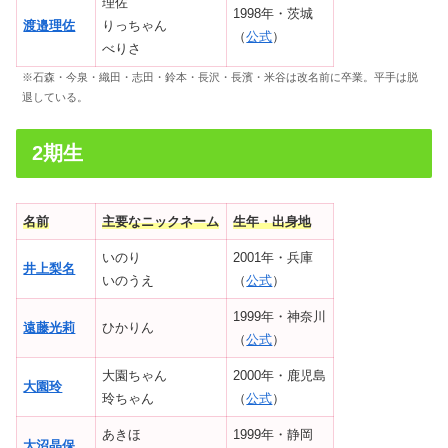
理佐
1998年・茨城
渡邉理佐
りっちゃん
（
公式
）
べりさ
※石森・今泉・織田・志田・鈴本・長沢・長濱・米谷は改名前に卒業。平手は脱
退している。
2期生
名前
主要なニックネーム
生年・出身地
いのり
2001年・兵庫
井上梨名
いのうえ
（
公式
）
1999年・神奈川
遠藤光莉
ひかりん
（
公式
）
大園ちゃん
2000年・鹿児島
大園玲
玲ちゃん
（
公式
）
あきほ
1999年・静岡
大沼晶保