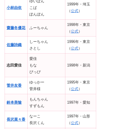
ゆいぽん
1999年・埼玉
小林由依
こば
（
公式
）
ぽんぽん
1998年・東京
齋藤冬優花
ふーちゃん
（
公式
）
しーちゃん
1996年・東京
佐藤詩織
さとし
（
公式
）
愛佳
志田愛佳
もな
1998年・新潟
ぴっぴ
ゆっかー
1995年・東京
菅井友香
菅井様
（
公式
）
もんちゃん
鈴本美愉
1997年・愛知
すずもん
なーこ
1997年・山形
長沢菜々香
長沢くん
（
公式
）