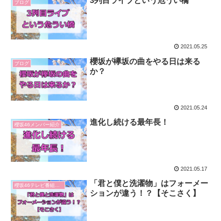
3列目ライブという危うい橋
ブログ
2021.05.25
櫻坂が欅坂の曲をやる日は来る
ブログ
か？
2021.05.24
進化し続ける最年長！
櫻坂46メンバー紹介
2021.05.17
「君と僕と洗濯物」はフォーメー
櫻坂46テレビ番組感想
ションが違う！？【そこさく】