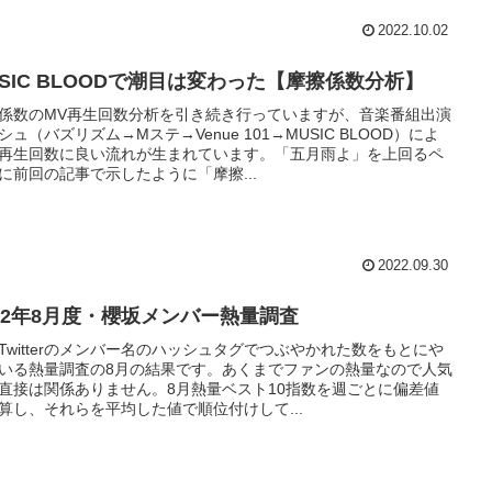
2022.10.02
USIC BLOODで潮目は変わった【摩擦係数分析】
係数のMV再生回数分析を引き続き行っていますが、音楽番組出演
シュ（バズリズム→Mステ→Venue 101→MUSIC BLOOD）によ
再生回数に良い流れが生まれています。「五月雨よ」を上回るペ
に前回の記事で示したように「摩擦...
2022.09.30
022年8月度・櫻坂メンバー熱量調査
Twitterのメンバー名のハッシュタグでつぶやかれた数をもとにや
いる熱量調査の8月の結果です。あくまでファンの熱量なので人気
直接は関係ありません。8月熱量ベスト10指数を週ごとに偏差値
算し、それらを平均した値で順位付けして...