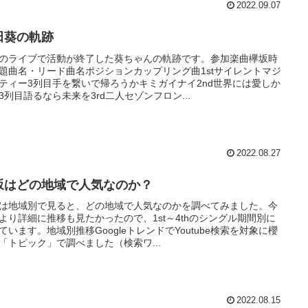
2022.09.07
田葵の軌跡
のライブで活動が終了した葵ちゃんの軌跡です。参加楽曲欅坂時
題曲名・リード曲名ポジションカップリング曲1stサイレントマジ
ティー3列目手を繋いで帰ろうかキミガイナイ2nd世界には愛しか
3列目語るなら未来を3rd二人セゾンフロン...
2022.08.27
坂はどの地域で人気なのか？
は地域別で見ると、どの地域で人気なのかを調べてみました。今
より詳細に推移も見たかったので、1st～4thのシングル期間別に
ています。地域別推移GoogleトレンドでYoutube検索を対象に櫻
「トピック」で調べました（検索ワ...
2022.08.15