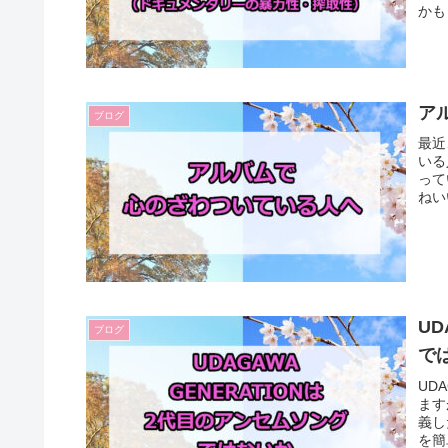
かも
ア
ブログ
最近
いる
って
ねい
UD
ブログ
で
UD
ます
義し
を簡