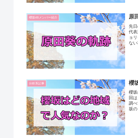
原
櫻坂46メンバー紹介
先日
代表
ョリ
ない
櫻
分析系記事
櫻坂
回は
調べ
坂の