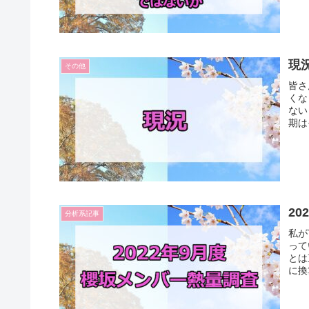
現
その他
皆さ
くな
ない
期は
2
分析系記事
私が
って
とは
に換