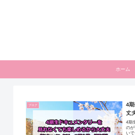
ホーム
4
ブログ
丈
4期
のが
いで