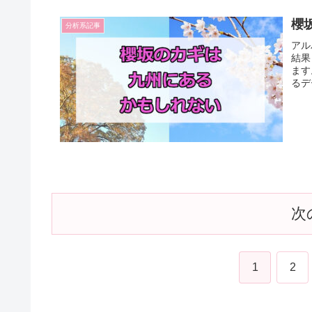
櫻
分析系記事
アル
結果
ます
るデ
次
1
2