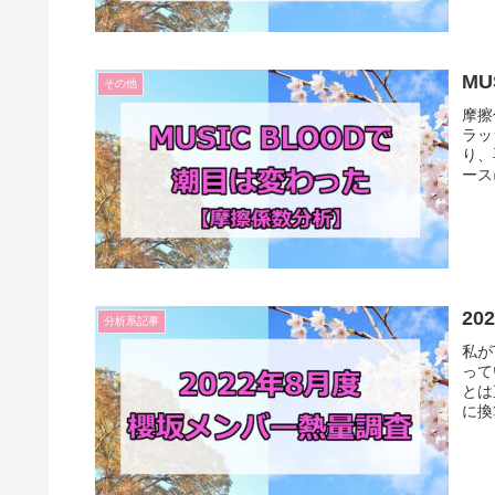
M
その他
摩擦
ラッ
り、
ース
2
分析系記事
私が
って
とは
に換