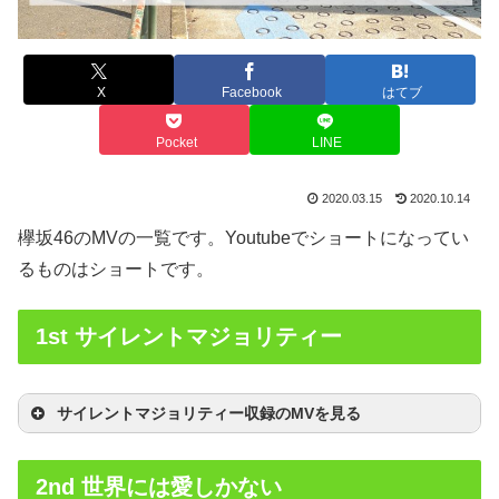
X
Facebook
はてブ
Pocket
LINE
2020.03.15
2020.10.14
欅坂46のMVの一覧です。Youtubeでショートになってい
るものはショートです。
1st サイレントマジョリティー
サイレントマジョリティー収録のMVを見る
2nd 世界には愛しかない