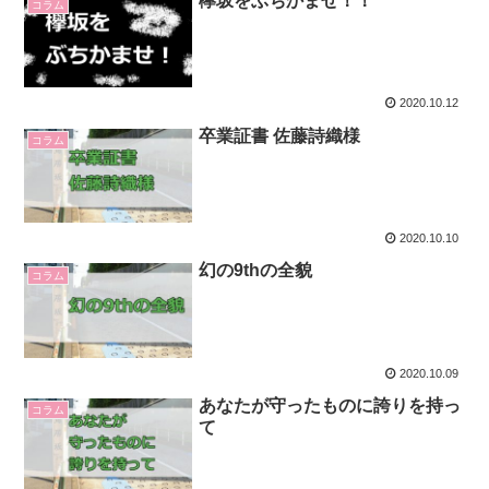
欅坂をぶちかませ！！
コラム
2020.10.12
卒業証書 佐藤詩織様
コラム
2020.10.10
幻の9thの全貌
コラム
2020.10.09
あなたが守ったものに誇りを持っ
コラム
て