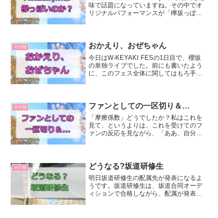
味で話題になっていますね。その中でオ
リジナルパフォーマンスが「欅坂っぽい
（あるいは櫻坂っぽい）」と言われてい
るのを多く目にしたわけですが、古参で
はないものの欅坂からファンをやってい
る私からす...
おかえり、おぜちゃん
その他
今日はW-KEYAKI FESの1日目で、櫻坂
の単独ライブでした。前にも書いたよう
に、このフェス全体に関してはもろ手を
挙げていいと思っているわけではないの
ですが、櫻坂として初めての有観客ライ
ブということで見させていただきまし
た！単独だしね。...
ファンとしての一区切り＆…
その他
「摩擦係数」どうでしたか？私はこれを
見て、というよりは、これを受けてのフ
ァンの反応を見ながら、「ああ、自分は
もう櫻坂の作品の良さを感じられないん
だ」と思いました。なんかTwitterを見て
て、「この曲から何も感じられないなん
ておかしい」みた...
どうなる?坂道研修生
その他
明日坂道研修生の配属先が発表になるよ
うです。坂道研修生は、坂道合同オーデ
ィションで合格しながら、配属が発表さ
れなかった子たちで、今まで宙ぶらりん
状態になっていました。なぜこんな変な
方式をとったのかはよくわかりません。