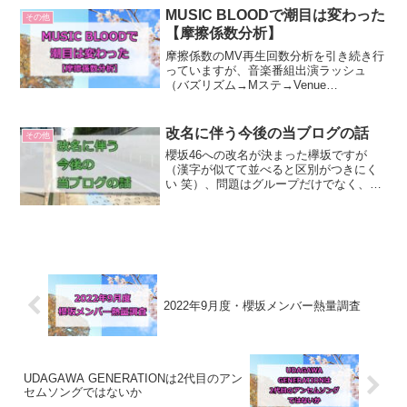
オーディション時期で言え...
MUSIC BLOODで潮目は変わった
その他
【摩擦係数分析】
摩擦係数のMV再生回数分析を引き続き行
っていますが、音楽番組出演ラッシュ
（バズリズム→Mステ→Venue
101→MUSIC BLOOD）により、再生回数
に良い流れが生まれています。「五月雨
よ」を上回るペースに前回の記事で示し
改名に伴う今後の当ブログの話
その他
たように「摩擦...
櫻坂46への改名が決まった欅坂ですが
（漢字が似てて並べると区別がつきにく
い 笑）、問題はグループだけでなく、こ
のブログにも波及してきます。ブログに
ついて名前今は「欅坂をかけあがれ！」
にしているのですが、名前を変えるか非
常に悩んでいます。途中...
2022年9月度・櫻坂メンバー熱量調査
UDAGAWA GENERATIONは2代目のアン
セムソングではないか