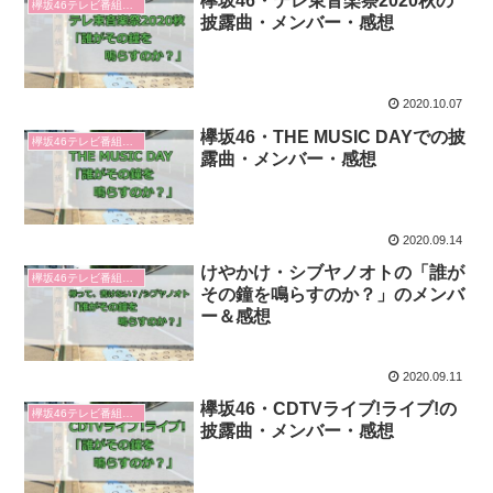
欅坂46・テレ東音楽祭2020秋の
欅坂46テレビ番組感想
披露曲・メンバー・感想
2020.10.07
欅坂46・THE MUSIC DAYでの披
欅坂46テレビ番組感想
露曲・メンバー・感想
2020.09.14
けやかけ・シブヤノオトの「誰が
欅坂46テレビ番組感想
その鐘を鳴らすのか？」のメンバ
ー＆感想
2020.09.11
欅坂46・CDTVライブ!ライブ!の
欅坂46テレビ番組感想
披露曲・メンバー・感想