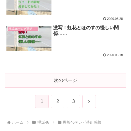
2020.05.28
激写！虹花とほのすの怪しい関
欅坂46テレビ番組感想
係……
2020.05.18
次のページ
次
1
2
3
へ
ホーム
欅坂46
欅坂46テレビ番組感想