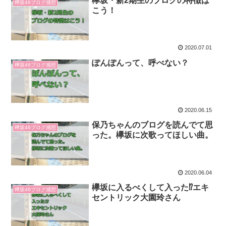
欅坂・新2期生のブログの特徴は
欅坂46ブログ感想
こう！
2020.07.01
ぽんぽんって、呼べない？
欅坂46ブログ感想
2020.06.15
保乃ちゃんのブログを読んでて思
欅坂46ブログ感想
った。欅坂に次歌ってほしい曲。
2020.06.04
欅坂に入るべくして入った⁉エキ
欅坂46ブログ感想
セントリック大園玲さん