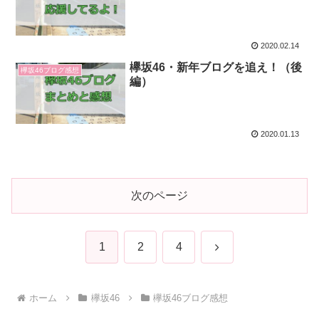
2020.02.14
欅坂46・新年ブログを追え！（後
欅坂46ブログ感想
編）
2020.01.13
次のページ
次
1
2
4
へ
ホーム
欅坂46
欅坂46ブログ感想