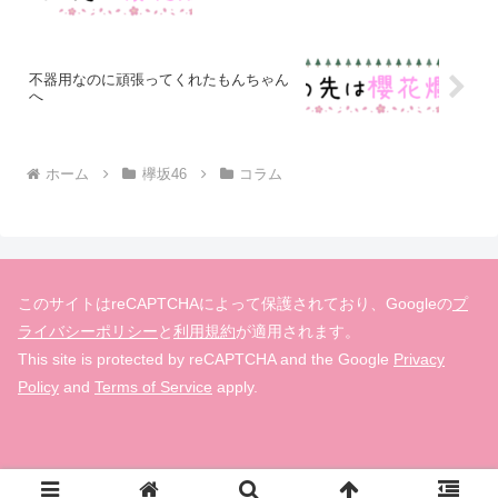
不器用なのに頑張ってくれたもんちゃん
へ
ホーム
欅坂46
コラム
このサイトはreCAPTCHAによって保護されており、Googleの
プ
ライバシーポリシー
と
利用規約
が適用されます。
This site is protected by reCAPTCHA and the Google
Privacy
Policy
and
Terms of Service
apply.
© 2019-2026 欅の先は櫻花爛漫.