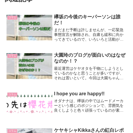
欅坂の今後のキーパーソンは誰
コラム
だ！
まだまだ予断は許しませんが、一応緊急
事態宣言が解除され、自粛も緩和に向か
ってきているので、いろいろと活動が再
開されつつあるようです。現在欅坂は黒
い羊を出してからかれこれ1年半くらいた
っていて、最近のアイドルでは異例のロ
大園玲のブログが面白いのはなぜ
コラム
ングインターバルになっ...
なのか！？
最近運営はケヤオタを干物にしようとし
ているのかなと思うことが多いですが、
それは置いといて。今回は大園ちゃんの
ブログがなんで面白いのかについて、考
えてみたいと思います！思えばリレーブ
ログの大園ちゃん1発目はすごいインパク
I hope you are happy!!
コラム
トでした。過去の私もこ...
オダナナは、欅坂の中ではムードメーカ
ーという感じのポジションで、雰囲気を
良くしようと色々頑張っているのが素敵
でした。KEYAKI HOUSEでも色んなメン
バーにちょっかい出しつつ、盛り上げて
ましたね。てちには嫌がられてたけど
（笑）今回こうい...
ケヤキシャKikkaさんの紅白レポ
コラム