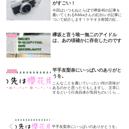
がすごい！
今回はいつもねとらぼで欅坂46の記事を
書いてくれるKikkaさんの紅白レポ記事に
ついて紹介します！ケヤオタ称賛の紅白
レポ早速ですが、ケヤオタが「これは良
い記事だ〜！」と叫んでいたのが以下の
記事。濃密な内容になっており、メンバ
欅坂と言う唯一無二のアイドル
コラム
ーの動きや言動か...
は、あの頃確かに存在したのです
平手友梨奈にいっぱいのありがと
コラム
うを。
こんなことを書いていったい何の意味が
あるのかと思ったりもしますし、文章に
するという行為自体が気持ちのいくらか
を削って整形する営みである以上、すべ
てを伝えられないとも思うんですが、私
は何かを表現するときに書くことでしか
表現できないので、やっぱ...
平手友梨奈にいっぱいのありがとうを。