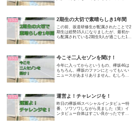
で歌う曲って、基本的に好きな曲ですよ
ね。ということは、カラオケを分析する
とファンの傾向が分かりそうなもんです
ね！ってなわけで、カラオケ...
2期生の大切で素晴らしき1年間
コラム
この前、坂道研修生が配属されたことで2
期生は総勢15人になりましたが、最初か
ら配属されている2期生9人が過ごした1年
は代えがたいものだったのではないかと
思います。確かに、乃木坂の4期生や日向
坂の3期生とは違い、自分の持ち歌を出す
ことはできま...
今こそ二人セゾンを聞け！
コラム
今年に入ってからというもの、欅坂46は
もちろん、欅坂のファンにとってもいい
ニュースがあまりありません。むしろ、
試練や逆風のほうが多いです。いろいろ
考えたり、思うところはありますけど、
「割れてしまったガラスのビンはもとに
は戻らない」のですよ。...
運営よ！チャレンジを！
コラム
昨日の欅坂46スペシャルインタビュー特
番、ソワソワしながら見ました（笑）イ
ンタビュー自体はすごい良かったです
し、映像も凝って作ってもらっていて、
ありがたかったです。特にるんちゃんの
なぜ欅に入ったのかという話、保乃ちゃ
んと夏鈴ちゃんの話、武元...