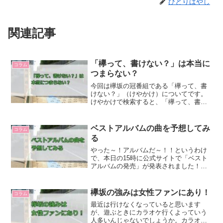
ひとりばやし
関連記事
「欅って、書けない？」は本当に
コラム
つまらない？
今回は欅坂の冠番組である「欅って、書
けない？」（けやかけ）についてです。
けやかけで検索すると、「欅って、書け
ない つまらない」と出てくることがあ
ります。どうも、けやかけはつまらない
という話が多く出ているようなのです。
ベストアルバムの曲を予想してみ
コラム
しかし、これは本当にそう...
る
やった～！アルバムだ～！！というわけ
で、本日の15時に公式サイトで「ベスト
アルバムの発売」が発表されました！嬉
しい、嬉しい。というわけで、気が早い
ですが、どの曲が入るのか予想してみよ
うと思います。ま、ほぼほぼ当たらない
欅坂の強みは女性ファンにあり！
コラム
んで、「そういう考えも...
最近は行けなくなっていると思います
が、遊ぶときにカラオケ行くよっていう
人多いんじゃないでしょうか。カラオケ