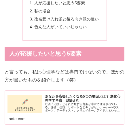
人が応援したいと思う5要素
私の場合
改名受け入れ派と後ろ向き派の違い
色んな人がいていいじゃない
人が応援したいと思う5要素
と言っても、私は心理学などは専門ではないので、ほかの
方が書いたものを紹介します（笑）
あなたを応援したくなる5つの要因とは？ 進化心
理学で考察｜謎部えむ
近頃「応援」とそれに類する言葉が非常に注目されてい
る。評価、信頼、サポートなどキリがない。 esportsやス
ポーツ、アーティスト、クリエイター、アイドルといった
個が立つ業界だけでなく、会社員であっても応援される時
代となってきた。 応援され...
note.com