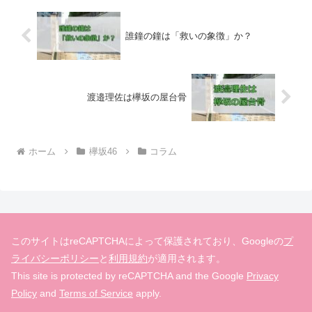
誰鐘の鐘は「救いの象徴」か？
渡邉理佐は欅坂の屋台骨
ホーム
欅坂46
コラム
このサイトはreCAPTCHAによって保護されており、Googleの
プ
ライバシーポリシー
と
利用規約
が適用されます。
This site is protected by reCAPTCHA and the Google
Privacy
Policy
and
Terms of Service
apply.