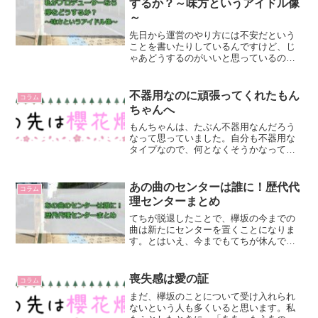
するか？～味方というアイドル像
～
先日から運営のやり方には不安だという
ことを書いたりしているんですけど、じ
ゃあどうするのがいいと思っているのか
というのが無いのも面白くないので、今
回はそういうことを書いてみようと思い
ます。実際の音楽産業やエンターテイン
不器用なのに頑張ってくれたもん
コラム
メント産業については詳し...
ちゃんへ
もんちゃんは、たぶん不器用なんだろう
なって思っていました。自分も不器用な
タイプなので、何となくそうかなって。
手を抜いたり、適当に流せばいいことま
で、一生懸命にやったり、考えたり、悩
んだり。私はそうなんですけど、もんち
あの曲のセンターは誰に！歴代代
コラム
ゃんはどうでしたか？不器...
理センターまとめ
てちが脱退したことで、欅坂の今までの
曲は新たにセンターを置くことになりま
す。とはいえ、今までもてちが休んでい
た時期には代理センターをたてて、楽曲
を披露してきているので、基本的にはそ
れを活かしていくことになると思われま
喪失感は愛の証
コラム
す。ですが、1期生が今ま...
まだ、欅坂のことについて受け入れられ
ないという人も多くいると思います。私