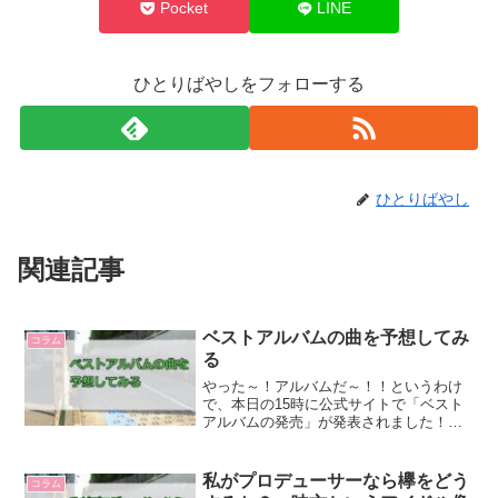
Pocket
LINE
ひとりばやしをフォローする
ひとりばやし
関連記事
ベストアルバムの曲を予想してみ
コラム
る
やった～！アルバムだ～！！というわけ
で、本日の15時に公式サイトで「ベスト
アルバムの発売」が発表されました！嬉
しい、嬉しい。というわけで、気が早い
ですが、どの曲が入るのか予想してみよ
うと思います。ま、ほぼほぼ当たらない
私がプロデューサーなら欅をどう
コラム
んで、「そういう考えも...