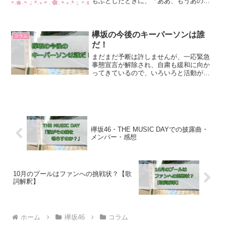
もふとしたときに、「ああ、もうあのパ
フォーマンスは見れないんだ」と思って
悲しくなるときもやっぱりあります。こ
れって結局は「喪失感」なんですよね。
もう望んだ未来が来ないん...
欅坂の今後のキーパーソンは誰
コラム
だ！
まだまだ予断は許しませんが、一応緊急
事態宣言が解除され、自粛も緩和に向か
ってきているので、いろいろと活動が再
開されつつあるようです。現在欅坂は黒
い羊を出してからかれこれ1年半くらいた
っていて、最近のアイドルでは異例のロ
ングインターバルになっ...
欅坂46・THE MUSIC DAYでの披露曲・
メンバー・感想
10月のプールはファンへの挑戦状？【歌
詞解釈】
ホーム
欅坂46
コラム