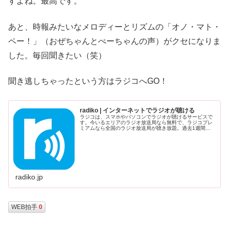
すよね。最高です。
あと、時報みたいなメロディーとリズムの「オノ・マト・
ペー！」（おぜちゃんとぺーちゃんの声）がクセになりま
した。毎回聞きたい（笑）
聞き逃しちゃったという方はラジコへGO！
radiko | インターネットでラジオが聴ける
ラジコは、スマホやパソコンでラジオが聴けるサービスで
す。今いるエリアのラジオ放送局なら無料で、ラジコプレ
ミアムなら全国のラジオ放送局が聴き放題。過去1週間以
内に放送された番組を後から聴けるタイムフリー聴取機能
も。
radiko.jp
WEB拍手
0