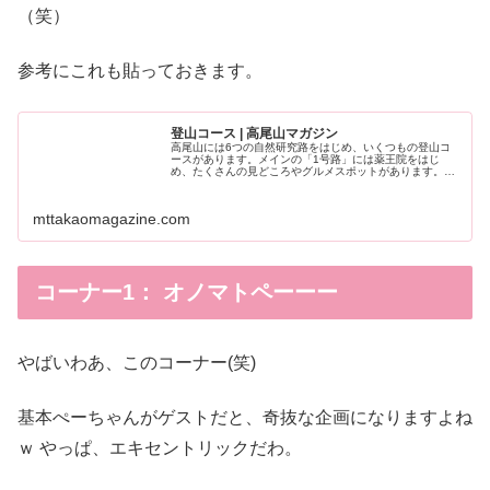
（笑）
参考にこれも貼っておきます。
登山コース | 高尾山マガジン
高尾山には6つの自然研究路をはじめ、いくつもの登山コ
ースがあります。メインの「1号路」には薬王院をはじ
め、たくさんの見どころやグルメスポットがあります。1
号路はケーブルカーやリフトを利用することで、普
mttakaomagazine.com
コーナー1： オノマトペーーー
やばいわあ、このコーナー(笑)
基本ぺーちゃんがゲストだと、奇抜な企画になりますよね
ｗ やっぱ、エキセントリックだわ。