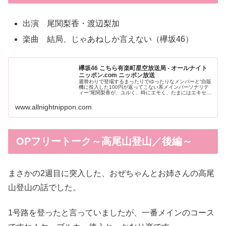
出演 尾関梨香・渡辺梨加
楽曲 結局、じゃあねしか言えない（欅坂46）
欅坂46 こちら有楽町星空放送局 - オールナイト
ニッポン.com ニッポン放送
週替わりで登場するまったりでゆったりなメンバーと“自販
機に投入した100円が返ってこない系メインパーソナリテ
ィー”尾関梨香が、ユルく、時にエモく、たまにはエキセン
トリックに、基本的にはワッハッハッ！ラジオは楽しいな
～！…というテンションでマ...
www.allnightnippon.com
OPフリートーク～高尾山登山／後編～
まさかの2週目に突入した、おぜちゃんとお姉さんの高尾
山登山の話でした。
1号路を登ったと言っていましたが、一番メインのコース