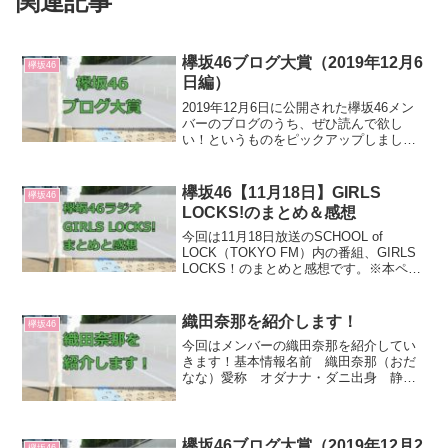
関連記事
欅坂46ブログ大賞（2019年12月6
欅坂46
日編）
2019年12月6日に公開された欅坂46メン
バーのブログのうち、ぜひ読んで欲し
い！というものをピックアップしまし
た！大賞齋藤 冬優花「12月5日(1344)【コ
タツで無限に寝れそう。】」【理由】こ
の日は「もんちゃん」こと鈴本美愉の誕
欅坂46【11月18日】GIRLS
欅坂46
生日でし...
LOCKS!のまとめ＆感想
今回は11月18日放送のSCHOOL of
LOCK（TOKYO FM）内の番組、GIRLS
LOCKS！のまとめと感想です。※本ペー
ジの引用はすべて、左記番組内から行っ
ています。基本情報出演：平手友梨奈
曲：避雷針（欅坂46）SOLは書きお...
織田奈那を紹介します！
欅坂46
今回はメンバーの織田奈那を紹介してい
きます！基本情報名前 織田奈那（おだ
なな）愛称 オダナナ・ダニ出身 静岡
生年月日 1998年6月4日どんなメンバ
ー？オダナナも欅坂ではバラエティチー
ムと言えるメンバー。静岡弁を交えつつ
の思い切りのいい発...
欅坂46ブログ大賞（2019年12月2
欅坂46