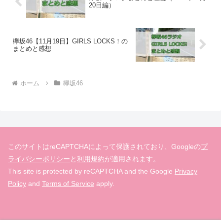
20日編）
欅坂46【11月19日】GIRLS LOCKS！の
まとめと感想
ホーム
欅坂46
このサイトはreCAPTCHAによって保護されており、Googleの
プ
ライバシーポリシー
と
利用規約
が適用されます。
This site is protected by reCAPTCHA and the Google
Privacy
Policy
and
Terms of Service
apply.