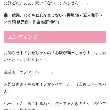
たけどね。ああ、聞いてない。すみません……。
曲：結局、じゃあねしか言えない（欅坂46＜五人囃子＞
／作詞 秋元康・作曲 姫野博行 )
エンディング
お知らせ中のおぜちゃんの
「お腹が鳴っちゃう！」
は可愛
かった～。おぜかわ～！
最後も「オノマトペーーー」！
お題は肉まんを蒸すオノマトペでした。（回答はぺーちゃ
ん）
ぺーちゃん、癒されるわ～。焦ってるときの声が可愛いで