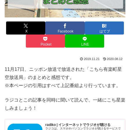
X
Facebook
はてブ
Pocket
LINE
2019.11.21
2020.08.12
11月17日、ニッポン放送で放送された「こちら有楽町星
空放送局」のまとめと感想です。
※本ページの引用はすべて上記番組より行っています。
ラジコとこの記事を同時に聞いて読んで、一緒にこち星楽
しみましょう！
radiko | インターネットでラジオが聴ける
ラジコは、スマホやパソコンでラジオが聴けるサービスで