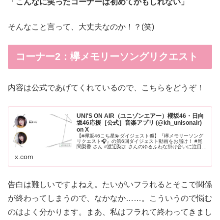
「こんなに笑ったコーナーは初めてかもしれない」
そんなこと言って、大丈夫なのか！？(笑)
コーナー2：欅メモリーソングリクエスト
内容は公式であげてくれているので、こちらをどうぞ！
UNI'S ON AIR（ユニゾンエアー）櫻坂46・日向
坂46応援［公式］音楽アプリ (@kh_unisonair)
on X
【#欅坂46こち星💫ダイジェスト📻】『欅メモリーソング
リクエスト🎧』の第6回ダイジェスト動画をお届け！ #尾
関梨香 さん #渡辺梨加 さんのゆるふわな掛け合いに注目で
す！こち干ししてしまった方はこちら👇お題の楽曲もお届
x.com
けしております！
告白は難しいですよねえ。たいがいフラれるとそこで関係
が終わってしまうので、なかなか……。こういうので悩む
のはよく分かります。まあ、私はフラれて終わってきまし