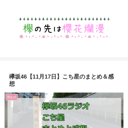
欅坂46【11月17日】こち星のまとめ＆感
想
欅坂46