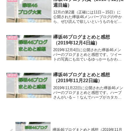
週目編）
12月の第2週（正確には11日～15日）に
公開された欅坂46メンバーブログの中か
ら、ぜひ読んで欲しいというものをピッ
クアップしました！大賞齋藤 冬優花「12
月11日(1350)【FNS歌謡祭】」FNS歌謡
祭での裏話が書いてあったのが良かっ
欅坂46ブログまとめと感想
欅坂46
た...
（2019年12月4日編）
2019年12月4日に公開された欅坂46メン
バーのブログまとめと感想です。ツイー
トの写真にも出ているゆっかーもかわい
いですよね～。「いや、理佐のブログだ
ろっ」というね。2期生をかわいがってい
て良き良き。ゆいぽんと理佐に手を引か
欅坂46ブログまとめと感想
欅坂46
れるゆっかー（...
（2019年11月22日編）
2019年11月22日に公開された欅坂46メン
バーのブログまとめと感想です。ハーブ
さんがいる～！なんでハーブがカタカナ
なのか分かんないけど（笑）Yes, I have!!
ツイートにも書いたんですけど、ゆいぽ
んの字の上手さにびっくりですよ。「...
欅坂46ブログまとめと感想（2019年11月