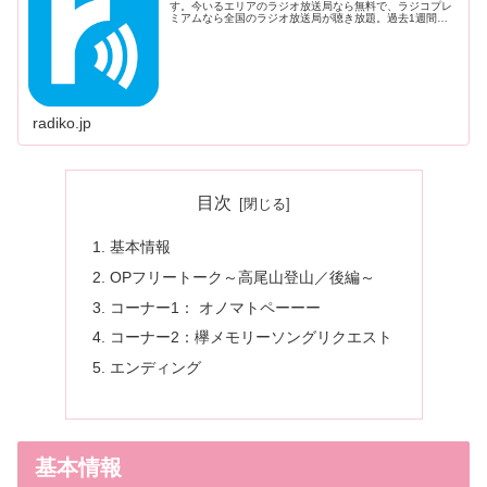
す。今いるエリアのラジオ放送局なら無料で、ラジコプレ
ミアムなら全国のラジオ放送局が聴き放題。過去1週間以
内に放送された番組を後から聴けるタイムフリー聴取機能
も。
radiko.jp
目次
基本情報
OPフリートーク～高尾山登山／後編～
コーナー1： オノマトペーーー
コーナー2：欅メモリーソングリクエスト
エンディング
基本情報