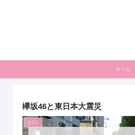
ホーム
欅坂46と東日本大震災
コラム