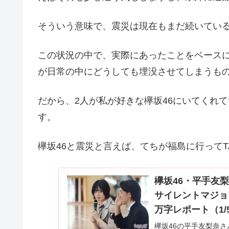
そういう意味で、震災は現在もまだ続いてい
この状況の中で、実際にあったことをベース
が日常の中にどうしても埋没させてしまうも
だから、2人が私が好きな欅坂46にいてくれ
す。
欅坂46と震災と言えば、てちが福島に行ってT
欅坂46・平手友梨
サイレントマジョ
万字レポート（1/5
欅坂46の平手友梨奈