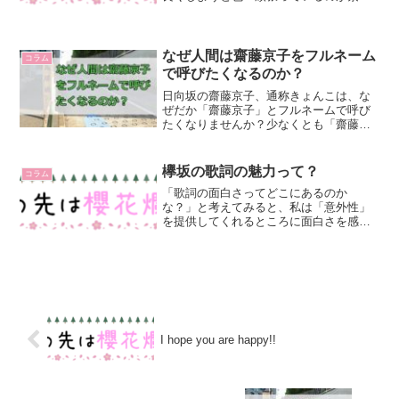
でした。KEYAKI HOUSEでも色んなメン
バーにちょっかい出しつつ、盛り上げて
ましたね。てちには嫌がられてたけど
（笑）今回こうい...
なぜ人間は齋藤京子をフルネーム
コラム
で呼びたくなるのか？
日向坂の齋藤京子、通称きょんこは、な
ぜだか「齋藤京子」とフルネームで呼び
たくなりませんか？少なくとも「齋藤」
とか「京子」と呼ぶファンは多くないと
思います。ひなあいでもオードリーは
「齋藤京子」とフルネーム呼びしている
欅坂の歌詞の魅力って？
コラム
ことが多いです。この謎に今...
「歌詞の面白さってどこにあるのか
な？」と考えてみると、私は「意外性」
を提供してくれるところに面白さを感じ
ます。今まで思いもしなかった視点であ
ったり、ドキッとする言葉だったり。そ
ういうものが入っている歌詞に私は惹か
れます。これは歌詞だけじゃな...
I hope you are happy!!