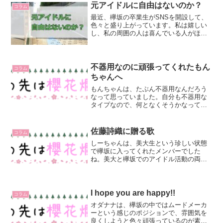
元アイドルに自由はないのか？
コラム
最近、欅坂の卒業生がSNSを開設して、
色々と盛り上がっています。私は嬉しい
し、私の周囲の人は喜んでいる人がほと
んどなんですが、そうは思っていない人
もいるようです。まあ、感じ方は人それ
ぞれなので、そう思う分には勝手です
が、それってわざわざ外に...
不器用なのに頑張ってくれたもん
コラム
ちゃんへ
もんちゃんは、たぶん不器用なんだろう
なって思っていました。自分も不器用な
タイプなので、何となくそうかなって。
手を抜いたり、適当に流せばいいことま
で、一生懸命にやったり、考えたり、悩
んだり。私はそうなんですけど、もんち
佐藤詩織に贈る歌
コラム
ゃんはどうでしたか？不器...
しーちゃんは、美大生という珍しい状態
で欅坂に入ってくれたメンバーでした
ね。美大と欅坂でのアイドル活動の両立
に悩んだことも多かったみたいですが、
あなたはどちらもしっかりこなしたすご
い人です。尊敬します。美大出身という
こともあり、美術センスに優...
I hope you are happy!!
コラム
オダナナは、欅坂の中ではムードメーカ
ーという感じのポジションで、雰囲気を
良くしようと色々頑張っているのが素敵