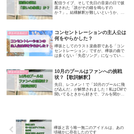
配信ライブ、そして先日の音楽の日で披
露された「誰がその鐘を鳴らすの
か？」。結構解釈が難しいというか、人
によって色んな解釈があると思います。
今回は誰鐘を私なりに解釈してみます。
鐘とは何か？この曲のメインはやはり
「鐘」ですが、この「鐘」とは何で...
コンセントレーションの主人公は
欅坂46楽曲紹介
何をやらかした？
欅坂としてのラスト楽曲群である「コン
セントレーション」ですが、欅坂の曲で
は多くない「失恋ソング」になっていま
す。一口に失恋ソングといっても色々あ
るわけですが、「コンセントレーショ
ン」では主人公が何かをやらかしてフラ
10月のプールはファンへの挑戦
欅坂46楽曲紹介
れるというお話になっていま...
状？【歌詞解釈】
先日、レコメン！で「10月のプールに飛
び込んだ」が解禁されました！私はCMで
聞いてるときから好きで、フルを聞かせ
ろ～と念じてきたので、念願叶ってとて
も嬉しかったです。曲調は明るめで、ク
セになる感じで、やっぱり好きでした。
ただ、ファンの反応を...
欅坂と言う唯一無二のアイドルは、あの
頃確かに存在したのです