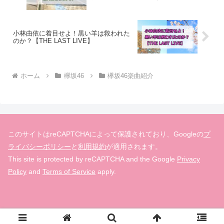
小林由依に着目せよ！黒い羊は救われた
のか？【THE LAST LIVE】
ホーム
欅坂46
欅坂46楽曲紹介
このサイトはreCAPTCHAによって保護されており、Googleの
プ
ライバシーポリシー
と
利用規約
が適用されます。
This site is protected by reCAPTCHA and the Google
Privacy
Policy
and
Terms of Service
apply.
© 2019-2026 欅の先は櫻花爛漫.