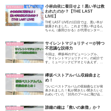
小林由依に着目せよ！黒い羊は救
欅坂46楽曲紹介
われたのか？【THE LAST
LIVE】
THE LAST LIVEの1日目では、黒い羊が
披露されました。これまで黒い羊はるん
ちゃん（森田ひかる）が代理センターを
務めていましたが、今回はゆいぽん（小
林由依）でした。これは色んな意味があ
ると思うのですが、ゆいぽんは黒い羊の
サイレントマジョリティーが持つ
欅坂46楽曲紹介
パフォーマン...
不思議な説得力
今回は、欅坂46のデビューシングル、
「サイレントマジョリティー」の紹介で
す。ミュージックビデオとりあえず、MV
を見て、楽曲を聞いてください。欅坂史
上、一番有名なMVじゃないかという気が
します。全然興味ない人でも、これは見
欅坂ベストアルバム収録曲まと
欅坂46楽曲紹介
たことあるという方は...
め！
ついにベストアルバムの収録曲などが発
表されました！私が聞きたい聞きたいと
わめいていた「10月のプールに飛び込ん
だ」が収録されて、たいへん嬉しいで
す！（笑）タイトルは「永遠より長い一
瞬～あの頃、確かに存在した私たち
誰鐘の鐘は「救いの象徴」か？
欅坂46楽曲紹介
～」。エモい。今回は収録曲を...