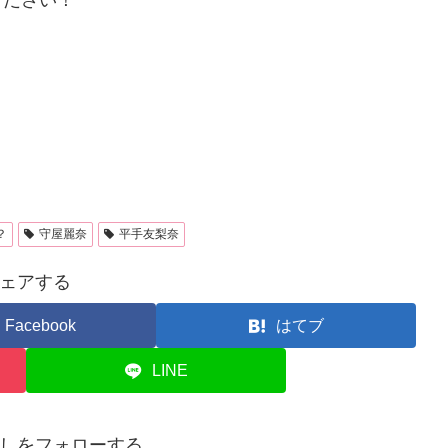
ください！
？
守屋麗奈
平手友梨奈
ェアする
Facebook
はてブ
LINE
しをフォローする