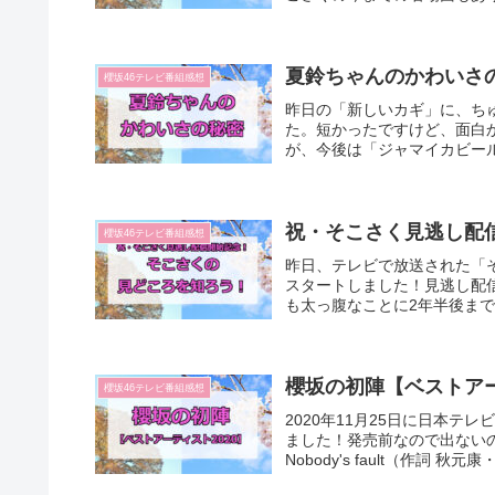
夏鈴ちゃんのかわいさ
櫻坂46テレビ番組感想
昨日の「新しいカギ」に、ち
た。短かったですけど、面白
が、今後は「ジャマイカビール
祝・そこさく見逃し配
櫻坂46テレビ番組感想
昨日、テレビで放送された「
スタートしました！見逃し配信
も太っ腹なことに2年半後まで
櫻坂の初陣【ベストアー
櫻坂46テレビ番組感想
2020年11月25日に日本テ
ました！発売前なので出ない
Nobody's fault（作詞 秋元康