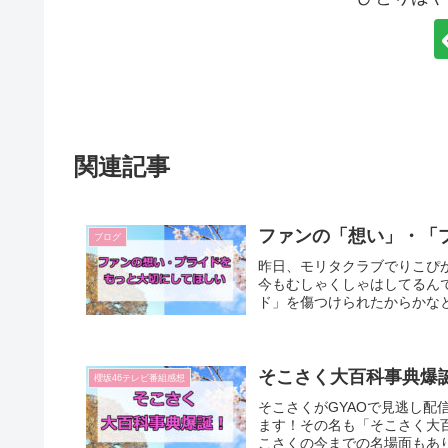
関連記事
ファンの「想い」・「
ブログ
昨日、モリタクラブでりこぴ
今もむしゃくしゃはしてるん
ド」を傷つけられたからかなと
そこさく大百科事典爆
櫻坂46テレビ番組感想
そこさくがGYAOで見逃し配
ます！その名も「そこさく大
こさくの今までの名場面もあり