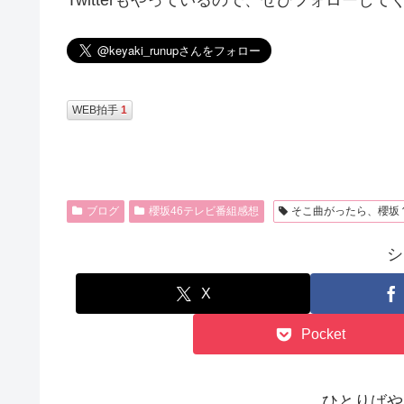
Twitterもやっているので、ぜひフォローして
WEB拍手
1
ブログ
櫻坂46テレビ番組感想
そこ曲がったら、櫻坂
シ
X
Pocket
ひとりばや