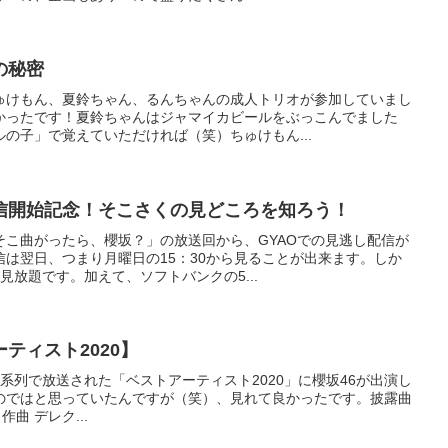
の秘密
ゅけもん、夏鈴ちゃん、るんちゃんの成人トリオが参加していまし
かったです！夏鈴ちゃんはジャマイカビールをぶっこんでました
の子」で覚えていただければ（笑）ちゅけもん...
信開始記念！そこさくの見どころを知ろう！
そこ曲がったら、櫻坂？」の放送回から、GYAOでの見逃し配信が
は翌日、つまり月曜日の15：30から見ることが出来ます。しか
見放題です。加えて、ソフトバンクの5...
ティスト2020】
レビ系列で放送された「ベストアーティスト2020」に櫻坂46が出演し
のではと思っていたんですが（笑）、見れて良かったです。披露曲
・作曲 デレク...