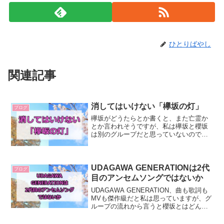
ひとりばやし
関連記事
消してはいけない「欅坂の灯」
ブログ
欅坂がどうたらとか書くと、また亡霊か
とか言われそうですが、私は欅坂と櫻坂
は別のグループだと思っていないので、
必要ならば欅坂の要素も引き継いでいく
べきだと思っています。ものごとは、何
でもかんでも新しくすりゃあいいという
もんでもありませんからね...
UDAGAWA GENERATIONは2代
ブログ
目のアンセムソングではないか
UDAGAWA GENERATION、曲も歌詞も
MVも傑作級だと私は思っていますが、グ
ループの流れから言うと櫻坂とはどんな
グループかを再定義したものだと考えて
います。まずは過去の楽曲からグループ