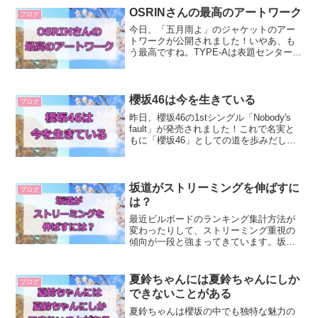
の歴史を簡単におさらいしましょう。今
OSRINさんの最高のアートワーク
ブログ
までの楽曲...
今日、「五月雨よ」のジャケットのアー
トワークが公開されました！いやあ、も
う最高ですね。TYPE-Aは表題センターの
天ちゃんだけが写った写真でしたが、カ
ッコイイっすねえ。たまんねえな、こり
ゃあ。（公式サイトより引用）個人的に
は、通常盤が結構好...
櫻坂46は今を生きている
ブログ
昨日、櫻坂46の1stシングル「Nobody's
fault」が発売されました！これで名実と
もに「櫻坂46」としての道を歩みだした
彼女たち。今回は、1stシングル各曲から
分かること＆キャプテンについて書いて
みようと思います。1stシングルか...
坂道がストリーミングを伸ばすに
ブログ
は？
最近ビルボードのランキング集計方法が
変わったりして、ストリーミング重視の
傾向が一段と強まってきています。坂道
シリーズはAKB系からの伝統を引き継い
で、極めてCD偏重なビジネスモデルを採
用しています。レコード会社としてはCD
夏鈴ちゃんには夏鈴ちゃんにしか
ブログ
中心でやってくれる...
できないことがある
夏鈴ちゃんは櫻坂の中でも独特な魅力の