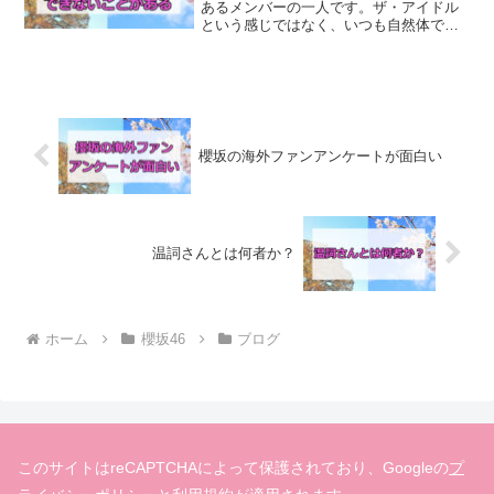
あるメンバーの一人です。ザ・アイドル
という感じではなく、いつも自然体でい
るような人で、それでいてパフォーマン
スでの表現力が高い。「欅坂」というグ
ループが引き寄せた宝物みたいなメンバ
ーです。夏鈴ちゃんはいつ...
櫻坂の海外ファンアンケートが面白い
温詞さんとは何者か？
ホーム
櫻坂46
ブログ
このサイトはreCAPTCHAによって保護されており、Googleの
プ