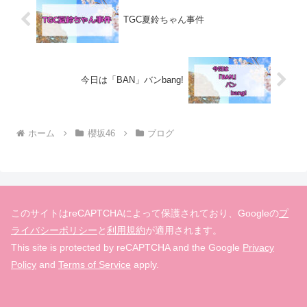
TGC夏鈴ちゃん事件
今日は「BAN」バンbang!
ホーム
櫻坂46
ブログ
このサイトはreCAPTCHAによって保護されており、Googleの
プ
ライバシーポリシー
と
利用規約
が適用されます。
This site is protected by reCAPTCHA and the Google
Privacy
Policy
and
Terms of Service
apply.