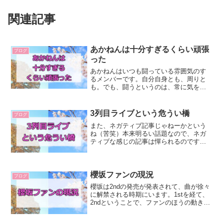
関連記事
あかねんは十分すぎるくらい頑張
ブログ
った
あかねんはいつも闘っている雰囲気のす
るメンバーです。自分自身とも、周りと
も。でも、闘うというのは、常に気を張
っていなければいけないし、傷つくこと
もたくさんあるでしょう。だから、もう
少し頑張って欲しいとは私には言えない
3列目ライブという危うい橋
ブログ
のです。もう十分すぎるく...
また、ネガティブ記事じゃねーかという
ね（苦笑）本来明るい話題なので、ネガ
ティブな感じの記事は憚られるのです
が、私は根がネガティブなので「こんな
考え方もあるんだな」ぐらいに思ってい
ただければ。先日のミニライブのあと、
サプライズで3列目メンバー...
櫻坂ファンの現況
ブログ
櫻坂は2ndの発売が発表されて、曲が徐々
に解禁される時期にいます。1stを経て、
2ndということで、ファンのほうの動きも
出てきているのかなと思います。今回は
あくまでイメージですが、櫻坂ファンの