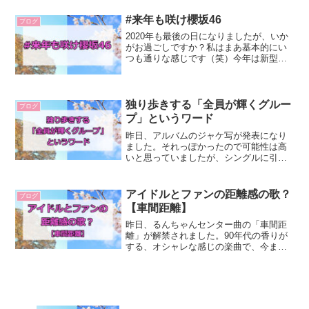
現況を考えてみたいと思います。現在の
状況櫻坂ファ...
#来年も咲け櫻坂46
ブログ
2020年も最後の日になりましたが、いか
がお過ごしですか？私はまあ基本的にい
つも通りな感じです（笑）今年は新型コ
ロナウイルス感染症が猛威をふるい、社
会的には大きな変化と混乱を味わった年
になりました。元々インドアな私はそん
なにつらくなかったで...
独り歩きする「全員が輝くグルー
ブログ
プ」というワード
昨日、アルバムのジャケ写が発表になり
ました。それっぽかったので可能性は高
いと思っていましたが、シングルに引き
続きOSRINさん演出でしたね。素晴らし
い。しかしながら、ファン界隈では全員
が写っていないことに一部でハレーショ
アイドルとファンの距離感の歌？
ブログ
ンが起きていました。...
【車間距離】
昨日、るんちゃんセンター曲の「車間距
離」が解禁されました。90年代の香りが
する、オシャレな感じの楽曲で、今まで
のるんちゃんセンターメイン曲とは曲調
を変えてきました。私は結構好きですね
～。っていうか、4thは今のところ全部好
きですねえ。単純に...