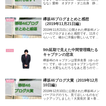
なな）愛称 オダナナ・ダニ出身 静岡
生年月日 1998年6月4日どんなメンバ
ー？オダナナも欅坂ではバラエティチー
ムと言えるメンバー。静岡弁を交えつつ
の思い切りのいい発...
欅坂46ブログまとめと感想
欅坂46
（2019年11月21日編）
2019年11月21日に公開された欅坂46メン
バーのブログまとめと感想です。11月ぐ
らいって、確かに洋服が難しいんですよ
ね。私は個人的に中途半端にコートなど
を着るのが嫌いなので、暑くても我慢し
てコートを着ているときがあります
9th延期で見えた中間管理職たる
コラム
（笑）眠いのに更...
キャプテンの悲哀
欅坂46のキャプテンは菅井友香（ゆっか
ー）です。ゆっかーはキャプテンなので
色々と大変なんだろうなあと思うのです
が、これは世の中の「中間管理職」と呼
ばれる人と重なるところも多いんじゃな
いかと思います。9thの延期をきっかけ
欅坂46ブログ大賞（2019年12月
欅坂46
に、「うーん、やっぱ...
10日編）
2019年12月10日に公開された欅坂46メン
バーブログのうち、見てほしいものをピ
ックアップしました！大賞長沢 菜々香
「🐟」なーこちゃん、「26時のマスカレ