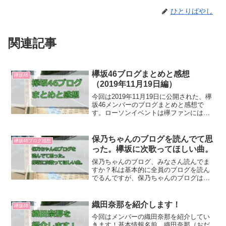
ひとりばやし
関連記事
欅坂46ブログまとめと感想
欅坂46
（2019年11月19日編）
今回は2019年11月19日に公開された、欅
坂46メンバーのブログまとめと感想で
す。ローソンイベントは欅ファンにはお
なじみの、オテンキのりさんだったみた
いで、楽しく過ごせたそうです！のりさ
んMCなら絶対楽しいですよね（笑）理佐
保乃ちゃんのブログを読んでて思
欅坂46ブログ感想
が頭にあごをの...
った。欅坂に次歌ってほしい曲。
保乃ちゃんのブログ、みなさん読んでま
すか？私は基本的に全員のブログを読ん
でるんですが、保乃ちゃんのブログはち
ょっと詩的なのが特徴的です。本をすご
く読んでるみたいなので、そういうのが
にじみ出てるんじゃないかなと思いま
織田奈那を紹介します！
欅坂46
す。そんな保乃ちゃんのブロ...
今回はメンバーの織田奈那を紹介してい
きます！基本情報名前 織田奈那（おだ