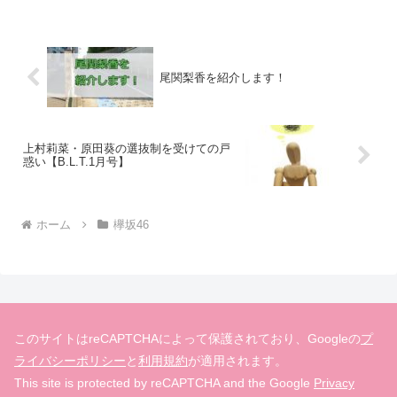
イド」というアイドルグループのライブ
に行ったそうですよ！なーこちゃんがブ
ログ内でお気...
尾関梨香を紹介します！
上村莉菜・原田葵の選抜制を受けての戸
惑い【B.L.T.1月号】
ホーム
欅坂46
このサイトはreCAPTCHAによって保護されており、Googleの
プ
ライバシーポリシー
と
利用規約
が適用されます。
This site is protected by reCAPTCHA and the Google
Privacy