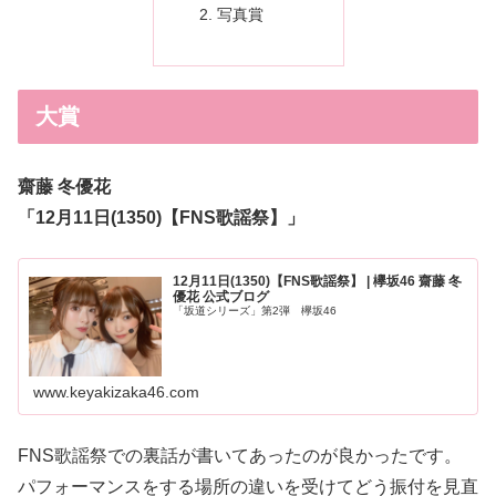
写真賞
大賞
齋藤 冬優花
「12月11日(1350)【FNS歌謡祭】」
12月11日(1350)【FNS歌謡祭】 | 欅坂46 齋藤 冬
優花 公式ブログ
「坂道シリーズ」第2弾 欅坂46
www.keyakizaka46.com
FNS歌謡祭での裏話が書いてあったのが良かったです。
パフォーマンスをする場所の違いを受けてどう振付を見直