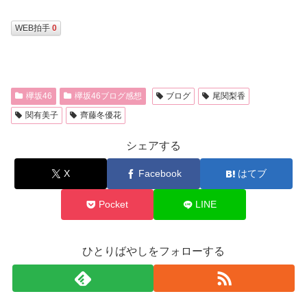
WEB拍手
0
欅坂46
欅坂46ブログ感想
ブログ
尾関梨香
関有美子
齊藤冬優花
シェアする
X
Facebook
はてブ
Pocket
LINE
ひとりばやしをフォローする