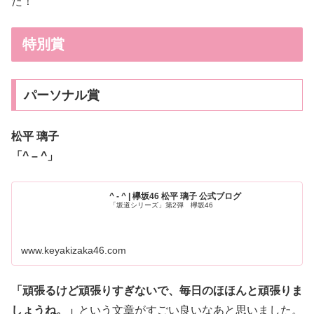
た！
特別賞
パーソナル賞
松平 璃子
「^ – ^」
^ - ^ | 欅坂46 松平 璃子 公式ブログ
「坂道シリーズ」第2弾 欅坂46
www.keyakizaka46.com
「頑張るけど頑張りすぎないで、毎日のほほんと頑張りま
しょうね。」
という文章がすごい良いなあと思いました。