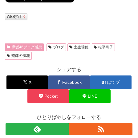
WEB拍手
0
欅坂46ブログ感想
ブログ
土生瑞穂
松平璃子
齋藤冬優花
シェアする
X
Facebook
はてブ
Pocket
LINE
ひとりばやしをフォローする