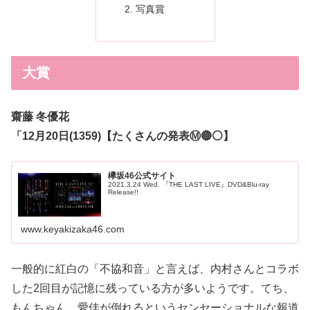
写真賞
大賞
齋藤 冬優花
「12月20日(1359)【たくさんの発表Ⓜ️🔴⚪️】
欅坂46公式サイト
2021.3.24 Wed. 『THE LAST LIVE』DVD&Blu-ray
Release!!
www.keyakizaka46.com
一般的に紅白の「不協和音」と言えば、内村さんとコラボ
した2回目が記憶に残っている方が多いようです。てち、
もんちゃん、愛佳が倒れるというセンセーショナルな報道