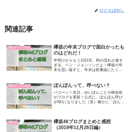
ひとりばやし
関連記事
欅坂の年末ブログで面白かったも
欅坂46ブログ感想
のはどれだ！
年明けからもう10日目。時の流れが速す
ぎる。ベン・ジョンソンだよ！欅坂の年
末を思い返すと、年末は歌番組にたくさ
ん出演しており、ファンとしてはウキウ
キな期間でした。というわけで、今回は
そんな年末のブログで面白かったもの
ぽんぽんって、呼べない？
欅坂46ブログ感想
や、見ておくべきだと思っ...
バコーン！先日、ゆいぽんこと小林由依
がブログを更新！公式に、ぽんぽん呼び
がNGになりました（笑）確かに「ぽんぽ
ん」だと小林由依につながる部分がゼロ
ですからね。理由にぐうの音も出ないで
すわ。ほかに名前とニックネームが全然
関係ないのはぺーちゃん...
欅坂46ブログまとめと感想
欅坂46
（2019年11月26日編）