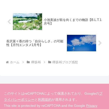
のがあるみたいなので、どこか悔しさも
あったようですが、こう...
小池美波が前を向くまでの物語【B.L.T.1
月号】
長沢菜々香の持つ「自分らしさ」の可能
性【月刊エンタメ1月号】
ホーム
欅坂46
欅坂46ブログ感想
このサイトはreCAPTCHAによって保護されており、Googleの
プ
ライバシーポリシー
と
利用規約
が適用されます。
This site is protected by reCAPTCHA and the Google
Privacy