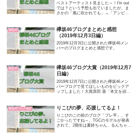
ベストアーティスト見ました～！I'm out
では？という予想も出ていましたが、ま
さかの「風に吹かれても」→「アンビバ
レント」のメドレーでしたね！てちの単
独側転も披露されるなど、てちのコンデ
ィションも良さげです。最初にニヤケて
欅坂46ブログまとめと感想
欅坂46
いたけど、あれは...
（2019年12月3日編）
2019年12月3日に公開された欅坂46メン
バーのブログまとめと感想です。
欅坂46ブログ大賞（2019年12月7
欅坂46
日編）
2019年12月7日に公開された欅坂46メン
バーブログで見てほしいものをピックア
ップしました！大賞原田 葵「本文を頑張
って書いたら、題名が思いつかなくなっ
てしまって2日くらい送れずになってしま
っていたよ。寒くなってきたからひさし
りこぴの夢、応援してるよ！
欅坂46ブログ感想
ぶりに焼きリ...
りこぴのこの前のブログ「ブレ平」、す
ごかったですね～。TGCのモデルが発表
されて、2期生は夏鈴ちゃん、るんちゃ
ん、天ちゃんが出ることになりました。
りこぴはモデル系の仕事がしたいという