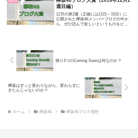
欅坂46ブログ大賞（2019年12月2
欅坂46
週目編）
12月の第2週（正確には11日～15日）に
公開された欅坂46メンバーブログの中か
ら、ぜひ読んで欲しいというものをピッ
クアップしました！大賞齋藤 冬優花「12
月11日(1350)【FNS歌謡祭】」FNS歌謡
祭での裏話が書いてあったのが良かっ
た...
残り3つのComing Soonは何なのか？
欅坂はずっと変わりながら、変わらずに
きたんじゃないのか？
ホーム
欅坂46
欅坂46ブログ感想