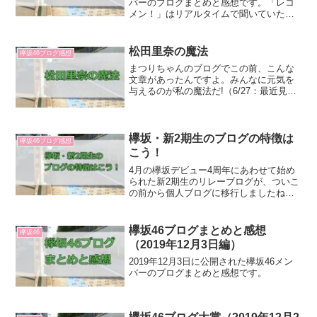
バーのブログまとめと感想です。「レコ
メン！」はリアルタイムで聞いていたの
で、葵ちゃんのメールもばっちり聞きま
した。のりさんがめっちゃ疑ってました
けど、これはゆっかー、葵ちゃん、保乃
松田里奈の魔法
欅坂46ブログ感想
ちゃんで欅祭り...
まつりちゃんのブログでこの前、こんな
文章があったんですよ。みんなに元気を
与えるのが私の魔法だ!（6/27：最近見た
アニメより）アニメの話をしている記事
だったので、なんかそういう関係の言葉
なのかもしれないですけど、いい言葉だ
な～と思いました。...
欅坂・新2期生のブログの特徴は
欅坂46ブログ感想
こう！
4月の欅坂デビュー4周年にあわせて始め
られた新2期生のリレーブログが、ついこ
の前から個人ブログに移行しましたね
～。そこで、リレーブログ中に感じた新2
期生のブログの印象や特徴をまとめてみ
ました。遠藤光莉：品の良さが光る！遠
欅坂46ブログまとめと感想
欅坂46
藤ちゃんのブログは、...
（2019年12月3日編）
2019年12月3日に公開された欅坂46メン
バーのブログまとめと感想です。