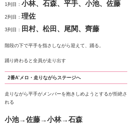
小林、石森、平手
、
小池、佐藤
1列目：
理佐
2列目：
田村、松田、尾関、齊藤
3列目：
階段の下で平手を指さしながら迎えて、踊る。
踊り終わると全員が走り出す
2番A’メロ・走りながらステージへ
走りながら平手がメンバーを抱きしめようとするが拒絶さ
れる
小池→佐藤→小林→石森