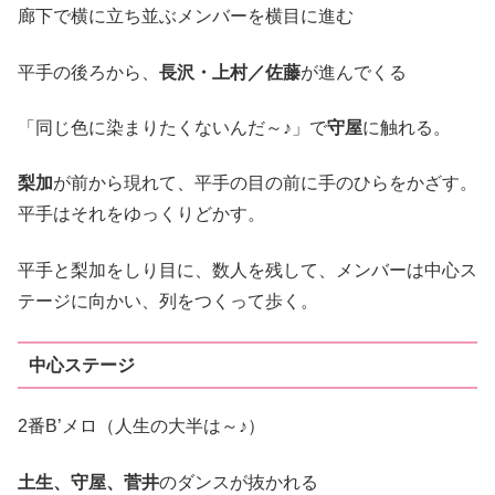
廊下で横に立ち並ぶメンバーを横目に進む
平手の後ろから、
長沢・上村／佐藤
が進んでくる
「同じ色に染まりたくないんだ～♪」で
守屋
に触れる。
梨加
が前から現れて、平手の目の前に手のひらをかざす。
平手はそれをゆっくりどかす。
平手と梨加をしり目に、数人を残して、メンバーは中心ス
テージに向かい、列をつくって歩く。
中心ステージ
2番B’メロ（人生の大半は～♪）
土生、守屋、菅井
のダンスが抜かれる