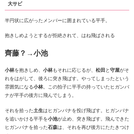
大サビ
半円状に広がったメンバーに囲まれている平手。
抱きしめようとするが拒絶されて、はね飛ばされる
齊藤？→小池
小林
を抱きしめ、
小林
もそれに応じるが、
松田
と
守屋
がそ
れをはがして、後ろに突き飛ばす。やってしまったという
雰囲気になる
小林
。この拍子に平手の持っていたヒガンバ
ナが平手の後方に飛んでしまう。
それを拾った
土生
はヒガンバナを投げ飛ばす。ヒガンバナ
を追いかける平手を
小池
が止め、突き飛ばす。飛んできた
ヒガンバナを拾った
石森
は、それを再び後方にたたきつけ