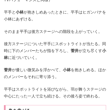
平手と
小林
が抱きしめあったときに、平手はヒガンバナを
小林にあずける。
そのまま平手は後方ステージへの階段を上がっていく。
後方ステージについた平手にスポットライトが当たる。同
時に下のメンバーたちが指を下ろし、
菅井
が立ち尽くす
小
林
に近づいていく。
菅井
が優しい微笑みを浮かべて、
小林
を抱きしめる。ほか
のメンバーもそれに寄り添う。
平手はスポットライトを浴びながら、羽が舞うステージの
中心にたった一人で立ち続ける。その後ろ姿で終わる。