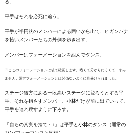
る。
平手はそれを必死に追う。
平手が半円状のメンバーによる囲いから出て、ヒガンバナ
を拾いメンバーたちの外側を歩き出す。
メンバーはフォーメーションを組んでダンス。
※ここのフォーメーションは後で確認します。暗くて分かりにくくて…すみ
ません。通常フォーメーションとは関係ないように見受けられました
。
ステージ後方にある一段高いステージに登ろうとする平
手。それを指さすメンバー。
小林
だけが前に出ていって、
平手を連れ戻すように下ろす。
「自らの真実を捨て～♪」は平手と
小林
のダンス（通常の
TVパフォーマンスと同様）