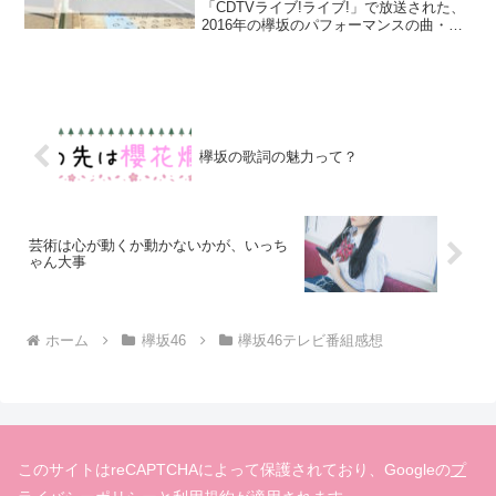
「CDTVライブ!ライブ!」で放送された、
2016年の欅坂のパフォーマンスの曲・メ
ンバー・感想のまとめです。披露曲サイ
レントマジョリティー（作詞 秋元康・作
曲 バグベア・編曲 久下真音）欅坂46の...
欅坂の歌詞の魅力って？
芸術は心が動くか動かないかが、いっち
ゃん大事
ホーム
欅坂46
欅坂46テレビ番組感想
このサイトはreCAPTCHAによって保護されており、Googleの
プ