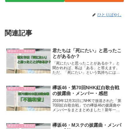
ひとりばやし
関連記事
君たちは「死にたい」と思ったこ
欅坂46テレビ番組感想
とがあるか？
「死にたいと思ったことがあるか？」と
聞かれれば、私は「ある」と答えます。
ただ、「死にたい」という気持ちには程
度の差があります。私のは「希死念慮」
と呼ばれるようなカテゴリーに入るもの
だと思います。「このまま目が覚めなけ
欅坂46・第70回NHK紅白歌合戦
欅坂46テレビ番組感想
ればいいのに」とか「ここ...
の披露曲・メンバー・感想
2019年12月31日にNHKで放送された「第
70回紅白歌合戦」での欅坂46の披露曲や
メンバーをまとまとめました！新年一発
目！今年もよろしくお願いします！披露
曲不協和音（作詞 秋元康・作曲 バグベ
ア）4thシングル。2年前の紅白以来、紅
欅坂46・Mステの披露曲・メンバ
欅坂46テレビ番組感想
白で...