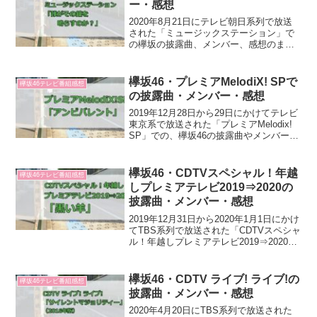
ー・感想
2020年8月21日にテレビ朝日系列で放送
された「ミュージックステーション」で
の欅坂の披露曲、メンバー、感想のまと
めです。披露曲誰がその鐘を鳴らすの
か？（作詞 秋元康・作曲 辻村有記、伊藤
賢）同日配信スタートだった欅坂46とし
欅坂46・プレミアMelodiX! SPで
欅坂46テレビ番組感想
てのラストシン...
の披露曲・メンバー・感想
2019年12月28日から29日にかけてテレビ
東京系で放送された「プレミアMelodix!
SP」での、欅坂46の披露曲やメンバーな
どをまとめました！披露曲アンビバレン
ト（作詞 秋元康・作曲 浦島健太／
TETTA）7thシングル。比較的、テ...
欅坂46・CDTVスペシャル！年越
欅坂46テレビ番組感想
しプレミアテレビ2019⇒2020の
披露曲・メンバー・感想
2019年12月31日から2020年1月1日にかけ
てTBS系列で放送された「CDTVスペシャ
ル！年越しプレミアテレビ2019⇒2020」
での欅坂46の披露曲やメンバーをまとめ
ました！披露曲黒い羊（作詞 秋元康・作
曲 ナスカ）メンバー・主要な...
欅坂46・CDTV ライブ! ライブ!の
欅坂46テレビ番組感想
披露曲・メンバー・感想
2020年4月20日にTBS系列で放送された