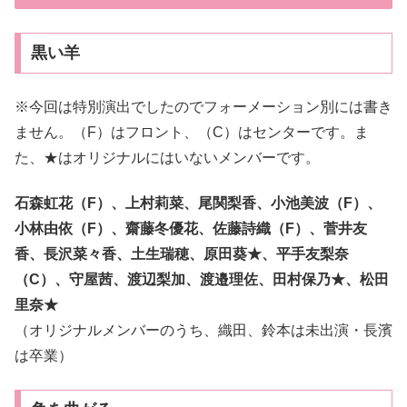
黒い羊
※今回は特別演出でしたのでフォーメーション別には書き
ません。（F）はフロント、（C）はセンターです。ま
た、★はオリジナルにはいないメンバーです。
石森虹花（F）、上村莉菜、尾関梨香、小池美波（F）、
小林由依（F）、齋藤冬優花、佐藤詩織（F）、菅井友
香、長沢菜々香、土生瑞穂、原田葵★、平手友梨奈
（C）、守屋茜、渡辺梨加、渡邉理佐、田村保乃★、松田
里奈★
（オリジナルメンバーのうち、織田、鈴本は未出演・長濱
は卒業）