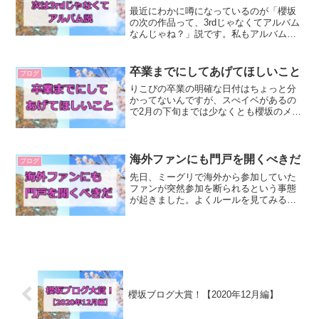
最近にわかに噂になっているのが「櫻坂
の次の作品って、3rdじゃなくてアルバム
なんじゃね？」説です。私もアルバム説
は結構あり得るんじゃないかと思ってい
ます。今回はそのあたりのことについて
書いてみたいと思います。3rdだとちょっ
卒業までにしてあげてほしいこと
ブログ
と遅いすでに8月...
りこぴの卒業の明確な日付はちょっと分
かってないんですが、スぺイベがあるの
で2月の下旬までは少なくとも櫻坂のメン
バーなのかなと思います。で、欅坂時代
は卒業生に対して卒業生らしいことをし
てきませんでした。まあ、イレギュラー
なかたちでの卒業が多か...
海外ファンにも門戸を開くべきだ
ブログ
先日、ミーグリで海外から参加していた
ファンが突然参加を断られるという事態
が起きました。よくルールを見てみる
と、「日本国内からの参加に限る」とあ
るので、この措置自体はルール通りで
す。しかしながら、なぜか前までは海外
からもミーグリに参加できてい...
櫻坂ブログ大賞！【2020年12月編】