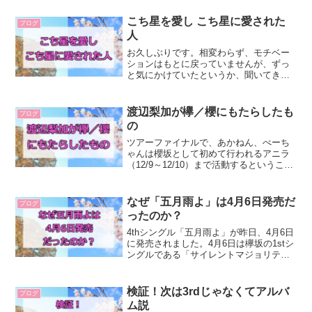
こち星を愛し こち星に愛された
ブログ
人
お久しぶりです。相変わらず、モチベー
ションはもとに戻っていませんが、ずっ
と気にかけていたというか、聞いてきた
こち星の話なので、ちょっと書きます。
今週の放送回でおぜちゃんがメインパー
ソナリティーを卒業となりました。そん
渡辺梨加が欅／櫻にもたらしたも
ブログ
なおぜちゃんのこち星への...
の
ツアーファイナルで、あかねん、ぺーち
ゃんは櫻坂として初めて行われるアニラ
（12/9～12/10）まで活動するということ
が発表されました。グループとして大事
なライブで終われるのは、良かったなあ
と思いますね。そんなぺーちゃんです
なぜ「五月雨よ」は4月6日発売だ
ブログ
が、イメージとし...
ったのか？
4thシングル「五月雨よ」が昨日、4月6日
に発売されました。4月6日は欅坂の1stシ
ングルである「サイレントマジョリティ
ー」の発売日でもあり、一期生のデビュ
ー6周年でもありました。ところで、なぜ
発売日を4月6日にしたのでしょうか。こ
検証！次は3rdじゃなくてアルバ
ブログ
こには運...
ム説