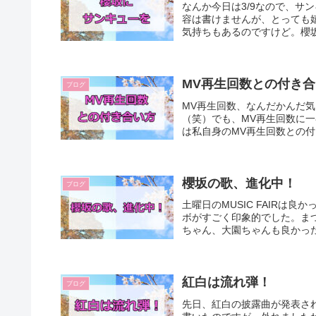
なんか今日は3/9なので、サ
容は書けませんが、とっても
気持ちもあるのですけど。櫻坂
MV再生回数との付き
ブログ
MV再生回数、なんだかんだ
（笑）でも、MV再生回数に
は私自身のMV再生回数との付
櫻坂の歌、進化中！
ブログ
土曜日のMUSIC FAIR
ボがすごく印象的でした。ま
ちゃん、大園ちゃんも良かった
紅白は流れ弾！
ブログ
先日、紅白の披露曲が発表され