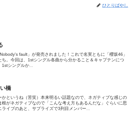
ひとりばやし
る
Nobody's fault」が発売されました！これで名実ともに「櫻坂46」
ち。今回は、1stシングル各曲から分かること＆キャプテンにつ
stシングルか...
うい橋
ーかというね（苦笑）本来明るい話題なので、ネガティブな感じの
は根がネガティブなので「こんな考え方もあるんだな」ぐらいに思
ライブのあと、サプライズで3列目メンバー...