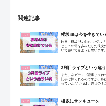
関連記事
櫻坂46は今を生きてい
ブログ
昨日、櫻坂46の1stシングル「
としての道を歩みだした彼女た
いて書いてみようと思います。1
3列目ライブという危
ブログ
また、ネガティブ記事じゃね
記事は憚られるのですが、私
っていただければ。先日のミニ
櫻坂にサンキューを
ブログ