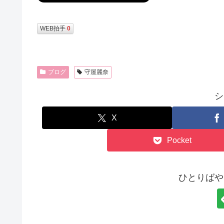
WEB拍手
0
ブログ
守屋麗奈
シ
X
Pocket
ひとりばや