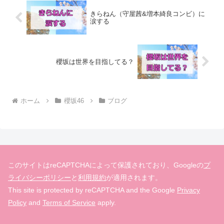
きらねん（守屋茜&増本綺良コンビ）に
涙する
櫻坂は世界を目指してる？
ホーム
櫻坂46
ブログ
このサイトはreCAPTCHAによって保護されており、Googleの
プ
ライバシーポリシー
と
利用規約
が適用されます。
This site is protected by reCAPTCHA and the Google
Privacy
Policy
and
Terms of Service
apply.