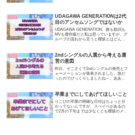
ざいます。拍手をいただいたり、そこで
コメントもありがたいことにいただけた
り、Twitterで反応をいただけたりするこ
とが励みになっ...
UDAGAWA GENERATIONは2代
ブログ
目のアンセムソングではないか
UDAGAWA GENERATION、曲も歌詞も
MVも傑作級だと私は思っていますが、グ
ループの流れから言うと櫻坂とはどんな
グループかを再定義したものだと考えて
います。まずは過去の楽曲からグループ
の歴史を簡単におさらいしましょう。今
2ndシングルの人選から考える運
ブログ
までの楽曲...
営の意図
昨日、そこさくで2ndシングルの発売とフ
ォーメーションが発表されました。急だ
ったのでびっくりしましたね～。ああい
う発表の雰囲気、重くて苦手なので、ナ
レーションでさら～っとやってくれたほ
うが個人的には助かりますが（笑）櫻エ
卒業までにしてあげてほしいこと
ブログ
イトシステムは変わら...
りこぴの卒業の明確な日付はちょっと分
かってないんですが、スぺイベがあるの
で2月の下旬までは少なくとも櫻坂のメン
バーなのかなと思います。で、欅坂時代
は卒業生に対して卒業生らしいことをし
てきませんでした。まあ、イレギュラー
なかたちでの卒業が多か...