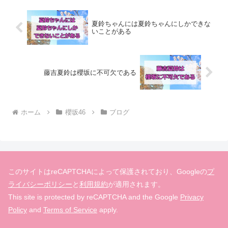
夏鈴ちゃんには夏鈴ちゃんにしかできな
いことがある
藤吉夏鈴は櫻坂に不可欠である
ホーム
櫻坂46
ブログ
このサイトはreCAPTCHAによって保護されており、Googleの
プ
ライバシーポリシー
と
利用規約
が適用されます。
This site is protected by reCAPTCHA and the Google
Privacy
Policy
and
Terms of Service
apply.