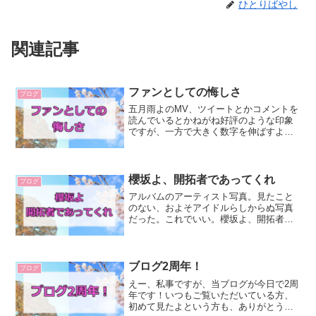
ひとりばやし
関連記事
ファンとしての悔しさ
ブログ
五月雨よのMV、ツイートとかコメントを
読んでいるとかねがね好評のような印象
ですが、一方で大きく数字を伸ばすよう
な結果にはいまのところ至っていませ
ん。（もちろん今後変わる可能性はあり
ますが）正直なところ、非常に悔しい
し、自分がいかに無力である...
櫻坂よ、開拓者であってくれ
ブログ
アルバムのアーティスト写真。見たこと
のない、およそアイドルらしからぬ写真
だった。これでいい。櫻坂よ、開拓者で
あってくれ。あなたたちは、アイドルと
いう確立された枠組みに安住してはなら
ない。常に新しいことにチャレンジし、
アイドルという偏見にもま...
ブログ2周年！
ブログ
えー、私事ですが、当ブログが今日で2周
年です！いつもご覧いただいている方、
初めて見たよという方も、ありがとうご