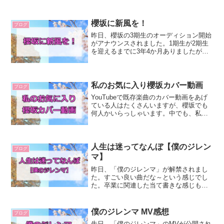
櫻坂に新風を！
ブログ
昨日、櫻坂の3期生のオーディション開始
がアナウンスされました。1期生が2期生
を迎えるまでに3年4か月ありましたが、2
期生は加入からすでに3年6か月です。新2
期生は2年4か月。仮に年末加入となる
と、それぞれ4年、3年となり、オーディ
ションのス...
私のお気に入り櫻坂カバー動画
ブログ
YouTubeで既存楽曲のカバー動画をあげ
ている人はたくさんいますが、櫻坂でも
何人かいらっしゃいます。中でも、私の
お気に入りの方を紹介します。それがこ
の方（Kanbara Rinoさん）櫻坂だけじゃ
なくて、日向坂や乃木坂のも一部カバー
されて...
人生は迷ってなんぼ【僕のジレン
ブログ
マ】
昨日、「僕のジレンマ」が解禁されまし
た。すごい良い曲だな～という感じでし
た。卒業に関連した当て書きな感じもあ
りました。でも面白いのは、卒業ソング
だけど、背中を押していないところで
す。普通卒業ソングの場合、「卒業を後
僕のジレンマ MV感想
ブログ
押し」するような曲になるこ...
先日、「僕のジレンマ」のMVが公開され