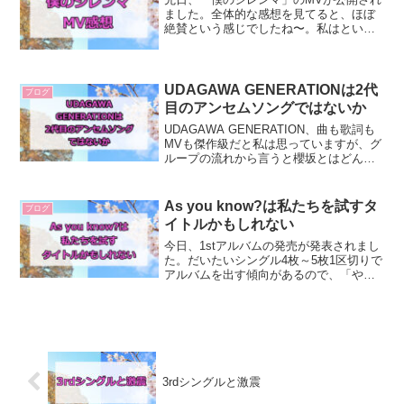
ました。全体的な感想を見てると、ほぼ
絶賛という感じでしたね〜。私はという
と、正直にいえば「あんまり面白くない
な」「無難だな」と思いました。確かに
美しいとは思ったし、理佐や一期生がフ
ィーチャーされていた部...
UDAGAWA GENERATIONは2代
ブログ
目のアンセムソングではないか
UDAGAWA GENERATION、曲も歌詞も
MVも傑作級だと私は思っていますが、グ
ループの流れから言うと櫻坂とはどんな
グループかを再定義したものだと考えて
います。まずは過去の楽曲からグループ
の歴史を簡単におさらいしましょう。今
As you know?は私たちを試すタ
ブログ
までの楽曲...
イトルかもしれない
今日、1stアルバムの発売が発表されまし
た。だいたいシングル4枚～5枚1区切りで
アルバムを出す傾向があるので、「やっ
ぱりね」という感じでしたかね。で、タ
イトルが「As you know?」というもので
した。直訳すると「ご存知のように」み
たい...
3rdシングルと激震