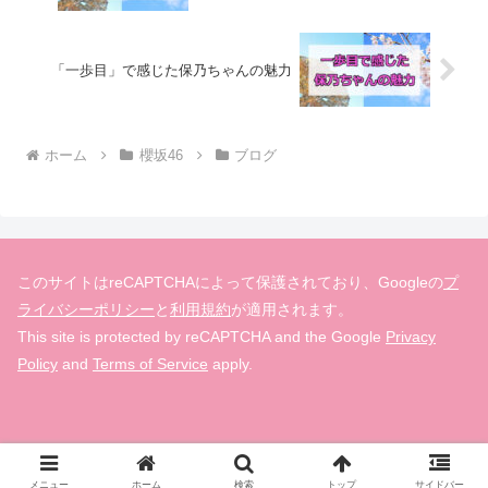
「一歩目」で感じた保乃ちゃんの魅力
ホーム
櫻坂46
ブログ
このサイトはreCAPTCHAによって保護されており、Googleの
プ
ライバシーポリシー
と
利用規約
が適用されます。
This site is protected by reCAPTCHA and the Google
Privacy
Policy
and
Terms of Service
apply.
© 2019-2026 欅の先は櫻花爛漫.
メニュー
ホーム
検索
トップ
サイドバー