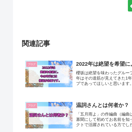
関連記事
2022年は絶望を希望
ブログ
櫻坂は絶望を味わったグループ
年はその道筋が見えてきた1年
プであってほしいと思います。
温詞さんとは何者か？
ブログ
「五月雨よ」の作編曲（編曲は
寡聞にして初めてお名前を知
クトで活躍されている方でした