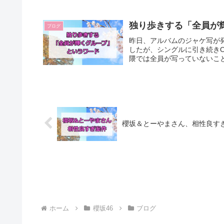
独り歩きする「全員が
ブログ
昨日、アルバムのジャケ写が
したが、シングルに引き続きO
隈では全員が写っていないこと
櫻坂＆とーやまさん、相性良す
ホーム
櫻坂46
ブログ