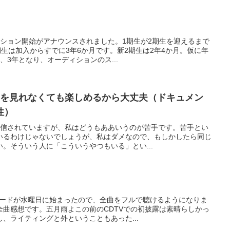
ィション開始がアナウンスされました。1期生が2期生を迎えるまで
期生は加入からすでに3年6か月です。新2期生は2年4か月。仮に年
、3年となり、オーディションのス...
ーを見れなくても楽しめるから大丈夫（ドキュメン
性）
配信されていますが、私はどうもああいうのが苦手です。苦手とい
いるわけじゃないでしょうが、私はダメなので、もしかしたら同じ
。そういう人に「こういうやつもいる」とい...
ロードが水曜日に始まったので、全曲をフルで聴けるようになりま
全曲感想です。五月雨よこの前のCDTVでの初披露は素晴らしかっ
、ライティングと外ということもあった...