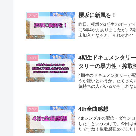
櫻坂に新風を！
ブログ
昨日、櫻坂の3期生のオーデ
に3年4か月ありましたが、2
末加入となると、それぞれ4年
4期生ドキュメンタリ
ブログ
タリーの暴力性・搾取
4期生のドキュメンタリーが
うか嫌いというか。たくさん
気持ちの人がいるかもしれない
4th全曲感想
ブログ
4thシングルの配信・ダウン
した！というわけで、今回は
たですね！生歌感強めでしたし