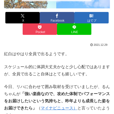
X
Facebook
はてブ
Pocket
LINE
2021.12.29
紅白はやはり全員で出るようです。
スケジュール的に体調大丈夫かなと少し心配ではあります
が、全員で出ること自体はとても嬉しいです。
今日、リハに合わせて囲み取材を受けていましたが、るん
ちゃんが
「強い楽曲なので、攻めた体制でパフォーマンス
をお届けしたいという気持ちと、昨年よりも成長した姿を
お届けできたら」
（
マイナビニュース）
と言っていたよう