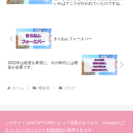
いればアニラが行われていたのですね
え。私は5周年ということで、ベストアル
バムの曲を全部聞きました（笑）やっぱ
り欅坂の楽曲はいいですねえ。このブロ
グでも何度か書いているよ...
きらねんフォーエバー
2022年は絶望を希望に。今の時代には櫻
坂が必要です。
ホーム
櫻坂46
ブログ
このサイトはreCAPTCHAによって保護されており、Googleの
プ
ライバシーポリシー
と
利用規約
が適用されます。