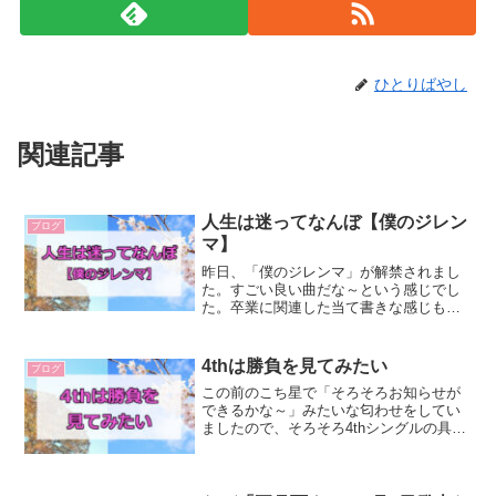
ひとりばやし
関連記事
人生は迷ってなんぼ【僕のジレン
ブログ
マ】
昨日、「僕のジレンマ」が解禁されまし
た。すごい良い曲だな～という感じでし
た。卒業に関連した当て書きな感じもあ
りました。でも面白いのは、卒業ソング
だけど、背中を押していないところで
す。普通卒業ソングの場合、「卒業を後
4thは勝負を見てみたい
ブログ
押し」するような曲になるこ...
この前のこち星で「そろそろお知らせが
できるかな～」みたいな匂わせをしてい
ましたので、そろそろ4thシングルの具体
的な情報が出てくるんだろうなと思いま
す。じゃあ、4thはどんなのがいいか。今
回は個人的な願望を書いていこうと思い