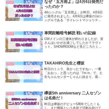
ます。4thは勝...
なぜ「五月雨よ」は4月6日発売だ
ブログ
ったのか？
4thシングル「五月雨よ」が昨日、4月6日
に発売されました。4月6日は欅坂の1stシ
ングルである「サイレントマジョリティ
ー」の発売日でもあり、一期生のデビュ
ー6周年でもありました。ところで、なぜ
発売日を4月6日にしたのでしょうか。こ
車間距離暗号解読 戦いの記録
ブログ
こには運...
GWメインの三連休が終わりましたが、皆
さんはいかがお過ごしでしたか？ラヴィ
ット、SHOWROOMなど見どころたくさ
んだったと思いますが、私は「車間距
離」のMVに出てくる暗号解読に挑んでい
ました。いつかやりたいと思ってたの
で、ウンウン頭を悩ま...
TAKAHIRO先生と櫻坂
ブログ
昨日のミニラ、良かったですね～。一番
「おおっ」と思ったのは「I'm in」で、土
生ちゃんセンターじゃんに始まり、葵ち
ゃんがまさかのメンバーの上に立つって
いう（笑）これは不協和音の振り付けを
意識したものかもしれません。思ったよ
りもさわやかとい...
欅坂5th anniversary 二人セゾン
ブログ
は名曲だ！
昨日は欅坂のデビュー5周年でした！も
し、まだ欅坂という名前で活動を続けて