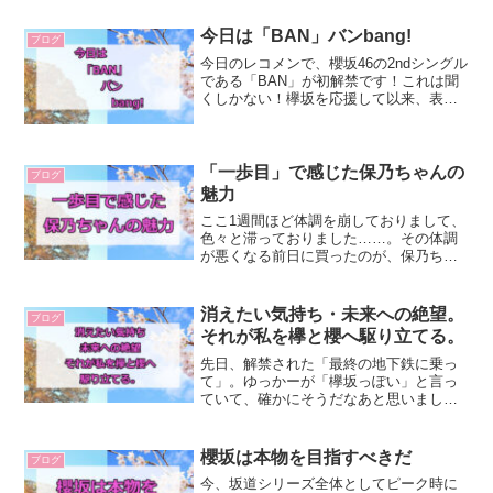
今日は「BAN」バンbang!
ブログ
今日のレコメンで、櫻坂46の2ndシングル
である「BAN」が初解禁です！これは聞
くしかない！欅坂を応援して以来、表題
に関してはかっこいい系が私は好きなの
で、そういう曲だったらいいな～と思っ
ていますが、どんな曲なのでしょうか？
楽しみに待ちたい...
「一歩目」で感じた保乃ちゃんの
ブログ
魅力
ここ1週間ほど体調を崩しておりまして、
色々と滞っておりました……。その体調
が悪くなる前日に買ったのが、保乃ちゃ
んの1st写真集「一歩目」。「あららら
ら」「え、こんなに！？」みたいな写真
もありましたが 笑、ストーリーがあっ
消えたい気持ち・未来への絶望。
ブログ
て、とても良かったで...
それが私を欅と櫻へ駆り立てる。
先日、解禁された「最終の地下鉄に乗っ
て」。ゆっかーが「欅坂っぽい」と言っ
ていて、確かにそうだなあと思いまし
た。まあ、人によって「欅らしさ」とい
うのは違うと思うのですが、ゆっかーも
入る前には「自分は何のために生まれて
櫻坂は本物を目指すべきだ
ブログ
きたんだろう」と思うことが...
今、坂道シリーズ全体としてピーク時に