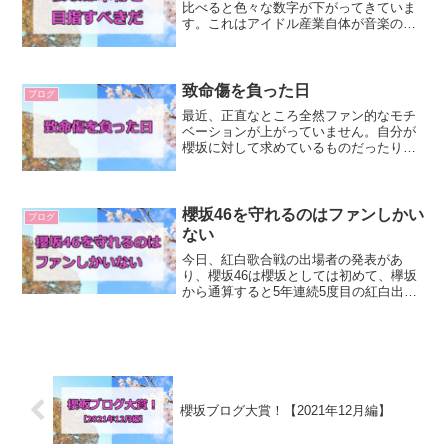
比べると色々な数字が下がってきていま
す。これはアイドル産業自体が音楽の主
流ではなくなってきていることが影響し
ていると思います。今、若い子たちが聞
いている音楽は、SNS経由でバズったも
の、バンド、K-POP...
致命傷を負った日
ブログ
最近、正直なところ全然ファン的なモチ
ベーションが上がっていません。自分が
櫻坂に対して求めているものだったり、
櫻坂で好きなところが後退して、「そう
いうの好きじゃないんだよなあ」みたい
なところが前に出てくるような出来事が
続いていることやファンの...
櫻坂46を守れるのはファンしかい
ブログ
ない
今日、紅白歌合戦の出場者の発表があ
り、櫻坂46は櫻坂としては初めて、欅坂
から通算すると5年連続5度目の紅白出場
となりました！今年は難しいだろうと思
っていたので、びっくりしましたが、欅
坂時代の活動やそこへの反響も含めて呼
ぶに値するとも思っても...
櫻坂ブログ大賞！【2021年12月編】