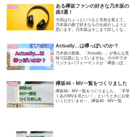
が、アクセス数はたかがしれています。
もちろん、見に来ていただい...
ある欅坂ファンの好きな乃木坂の
その他
曲3選！
今回はちょっといつもと毛色を変えて、
乃木坂の曲で好きなものを紹介しようと
思います。乃木坂はそこまで詳しくな
く、網羅的に聞けてはいないんですが、
サブスクで聞いたり、友人がカラオケで
歌っているのを聞いて気になったものは
Actually…は欅っぽいのか？
その他
追ったりします。その中で「...
乃木坂の新曲、「Actually...」が色んな意
味で話題になっていますね。その中でオ
リジナルパフォーマンスが「欅坂っぽい
（あるいは櫻坂っぽい）」と言われてい
るのを多く目にしたわけですが、古参で
はないものの欅坂からファンをやってい
る私からす...
欅坂46・MV一覧をつくりました
その他
欅坂46・MV一覧をつくりました。「手早
くあのMVを見たい！」というときにお使
いくださいませ～。欅坂46・MV一覧