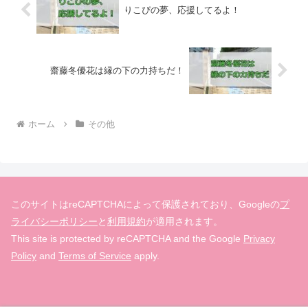
りこぴの夢、応援してるよ！
齋藤冬優花は縁の下の力持ちだ！
ホーム
その他
このサイトはreCAPTCHAによって保護されており、Googleの
プ
ライバシーポリシー
と
利用規約
が適用されます。
This site is protected by reCAPTCHA and the Google
Privacy
Policy
and
Terms of Service
apply.