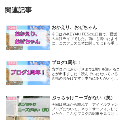
関連記事
おかえり、おぜちゃん
その他
今日はW-KEYAKI FESの1日目で、櫻坂
の単独ライブでした。前にも書いたよう
に、このフェス全体に関してはもろ手を
挙げていいと思っているわけではないの
ですが、櫻坂として初めての有観客ライ
ブということで見させていただきまし
た！単独だしね。...
ブログ1周年！
その他
当ブログはおかげさまで1周年を迎えるこ
とが出来ました！読んでいただいている
皆様のおかげです！本当にありがとうご
ざいます。何かしようと思い、今回は以
前挫折した音声を録ってみました！スマ
ホで録音しているので、ちょっと音質悪
かったり、ノイズが入っ...
ぶっちゃけニーズがない（笑）
その他
今回は欅坂から離れて、アイドルファン
ブログについて。ネットサーフィンして
いたら、こんなブログの記事を見つけま
した。いや、共感しかない（笑）このブ
ログは今月乗り切れば初めて半年です