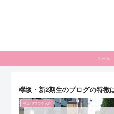
ホーム
欅坂・新2期生のブログの特徴
欅坂46ブログ感想