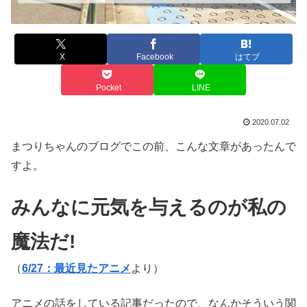
X
Facebook
はてブ
Pocket
LINE
2020.07.02
まつりちゃんのブログでこの前、こんな文章があったんで
すよ。
みんなに元気を与えるのが私の
魔法だ!
（
6/27：最近見たアニメ
より）
アニメの話をしている記事だったので、なんかそういう関