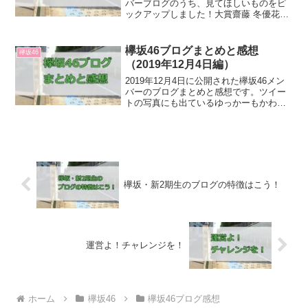
バーブログのうち、見てほしいものをピ
ックアップしました！大賞齋藤 冬優花
「12月8日(1347)【ちょい長。】」ファン
に衝撃を与えたブログでした（笑）これ
は大賞にするしかない。ふーちゃんらし
欅坂46ブログまとめと感想
欅坂46
い、素...
（2019年12月4日編）
2019年12月4日に公開された欅坂46メン
バーのブログまとめと感想です。ツイー
トの写真にも出ているゆっかーもかわい
いですよね～。「いや、理佐のブログだ
ろっ」というね。2期生をかわいがってい
て良き良き。ゆいぽんと理佐に手を引か
れるゆっかー（...
欅坂・新2期生のブログの特徴はこう！
運営よ！チャレンジを！
ホーム
欅坂46
欅坂46ブログ感想