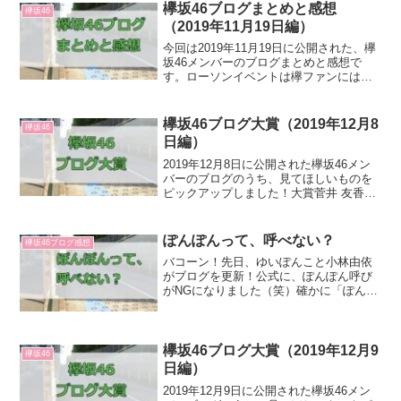
回だけなので、あまり語れることがない
欅坂46ブログまとめと感想
欅坂46
んですよね（笑）...
（2019年11月19日編）
今回は2019年11月19日に公開された、欅
坂46メンバーのブログまとめと感想で
す。ローソンイベントは欅ファンにはお
なじみの、オテンキのりさんだったみた
いで、楽しく過ごせたそうです！のりさ
んMCなら絶対楽しいですよね（笑）理佐
欅坂46ブログ大賞（2019年12月8
欅坂46
が頭にあごをの...
日編）
2019年12月8日に公開された欅坂46メン
バーのブログのうち、見てほしいものを
ピックアップしました！大賞菅井 友香
「9枚目シングル」9thシングル発売延期
についての、キャプテンとしてのメッセ
ージです。「悔しい気持ちもある」とあ
ぽんぽんって、呼べない？
欅坂46ブログ感想
りますので、...
バコーン！先日、ゆいぽんこと小林由依
がブログを更新！公式に、ぽんぽん呼び
がNGになりました（笑）確かに「ぽんぽ
ん」だと小林由依につながる部分がゼロ
ですからね。理由にぐうの音も出ないで
すわ。ほかに名前とニックネームが全然
関係ないのはぺーちゃん...
欅坂46ブログ大賞（2019年12月9
欅坂46
日編）
2019年12月9日に公開された欅坂46メン