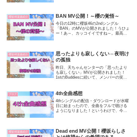
と、正直にいえば「あんまり面白くない
な」「無難だな」と思いました。確かに
美しいとは思ったし、理佐や一期生がフ
ィーチャーされていた部...
BAN MV公開！～櫻の覚悟～
櫻坂46楽曲紹介
今日の12時に櫻坂46の2ndシングル
「BAN」のMVが公開されました！うひょ
ー！あ～、カッコイイですね～。最高で
す～。こりゃたまんらんなあ。やっぱ
り、るんちゃんの「目」はいいですね。
見ている人を射抜くような目には、天性
のものを感じます。欅...
思ったよりも寂しくない⇔夜明け
櫻坂46楽曲紹介
の孤独
昨日、天ちゃんセンターの「思ったより
も寂しくない」MVが公開されました！
1stのBuddiesに続いて、メンバーの笑顔
が印象的なMVでしたが、「これはどうい
う意味だろう？」と考察したくなるよう
なポイントもあるMVで、見ていて面白か
4th全曲感想
ブログ
ったです。...
4thシングルの配信・ダウンロードが水曜
日に始まったので、全曲をフルで聴ける
ようになりました！というわけで、今回
は全曲感想です。五月雨よこの前のCDTV
での初披露は素晴らしかったですね！生
歌感強めでしたし、ライティングと外と
いうこともあった...
Dead end MV公開！櫻坂らしさ
櫻坂46楽曲紹介