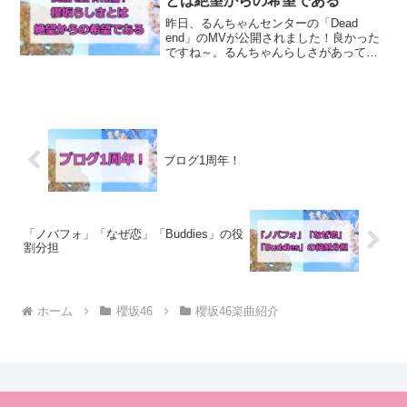
とは絶望からの希望である
昨日、るんちゃんセンターの「Dead
end」のMVが公開されました！良かった
ですね～。るんちゃんらしさがあって、
櫻坂が2ndまで志向してきたものを継承し
たものになっていたと思います！るんち
ゃんの魅力は〝ひねくれもの〟るんちゃ
んのパフォーマ...
ブログ1周年！
「ノバフォ」「なぜ恋」「Buddies」の役
割分担
ホーム
櫻坂46
櫻坂46楽曲紹介