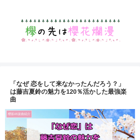
「なぜ 恋をして来なかったんだろう？」
は藤吉夏鈴の魅力を120％活かした最強楽
曲
櫻坂46楽曲紹介