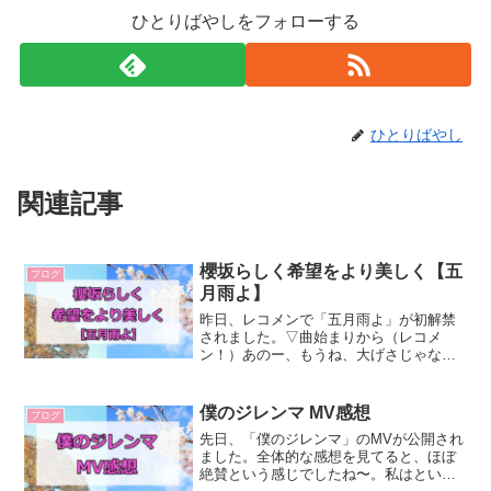
ひとりばやしをフォローする
ひとりばやし
関連記事
櫻坂らしく希望をより美しく【五
ブログ
月雨よ】
昨日、レコメンで「五月雨よ」が初解禁
されました。▽曲始まりから（レコメ
ン！）あのー、もうね、大げさじゃなく
て良すぎてちょっと泣きました。いや、
なんか私たいてい一回目は「なるほどね
え」みたいな感じで、何回か聞いて「い
僕のジレンマ MV感想
ブログ
いんじゃない？」みたいな感...
先日、「僕のジレンマ」のMVが公開され
ました。全体的な感想を見てると、ほぼ
絶賛という感じでしたね〜。私はという