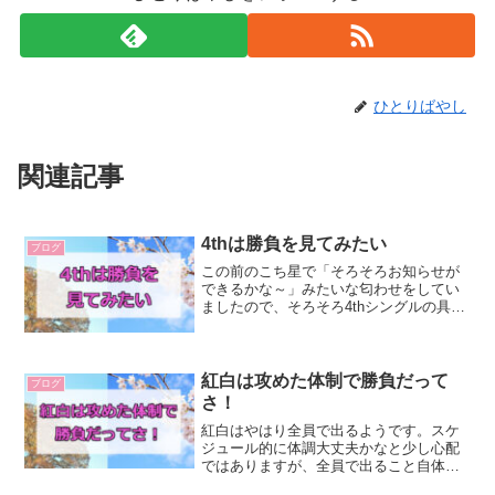
ひとりばやし
関連記事
4thは勝負を見てみたい
ブログ
この前のこち星で「そろそろお知らせが
できるかな～」みたいな匂わせをしてい
ましたので、そろそろ4thシングルの具体
的な情報が出てくるんだろうなと思いま
す。じゃあ、4thはどんなのがいいか。今
回は個人的な願望を書いていこうと思い
ます。4thは勝...
紅白は攻めた体制で勝負だって
ブログ
さ！
紅白はやはり全員で出るようです。スケ
ジュール的に体調大丈夫かなと少し心配
ではありますが、全員で出ること自体は
とても嬉しいです。今日、リハに合わせ