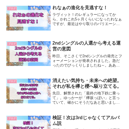
て囲み取材を受けていましたが、るんち
ゃんが「強い楽曲なので、攻めた体制で
れなぁの進化を見逃すな！
ブログ
パフォーマンスをお届けし...
ラヴィット！のレギュラーになってか
ら、かれこれ5ヶ月くらいになったれなぁ
ですが、最近はやり取りのバリエーショ
ンが増えて、進化を遂げています！クセ
のなされなぁの最大のストロングポイン
トは、クセのなさだと思います。昔なが
らのTheアイドルという...
2ndシングルの人選から考える運
ブログ
営の意図
昨日、そこさくで2ndシングルの発売とフ
ォーメーションが発表されました。急だ
ったのでびっくりしましたね～。ああい
う発表の雰囲気、重くて苦手なので、ナ
レーションでさら～っとやってくれたほ
うが個人的には助かりますが（笑）櫻エ
消えたい気持ち・未来への絶望。
ブログ
イトシステムは変わら...
それが私を欅と櫻へ駆り立てる。
先日、解禁された「最終の地下鉄に乗っ
て」。ゆっかーが「欅坂っぽい」と言っ
ていて、確かにそうだなあと思いまし
た。まあ、人によって「欅らしさ」とい
うのは違うと思うのですが、ゆっかーも
入る前には「自分は何のために生まれて
検証！次は3rdじゃなくてアルバ
ブログ
きたんだろう」と思うことが...
ム説