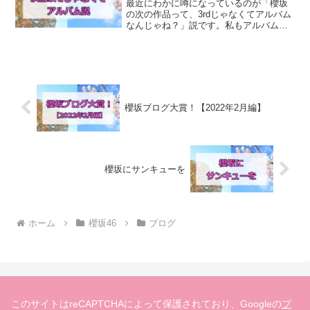
最近にわかに噂になっているのが「櫻坂
の次の作品って、3rdじゃなくてアルバム
なんじゃね？」説です。私もアルバム説
は結構あり得るんじゃないかと思ってい
ます。今回はそのあたりのことについて
書いてみたいと思います。3rdだとちょっ
と遅いすでに8月...
櫻坂ブログ大賞！【2022年2月編】
櫻坂にサンキューを
ホーム
櫻坂46
ブログ
このサイトはreCAPTCHAによって保護されており、Googleの
プ