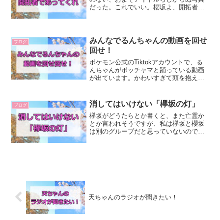
だった。これでいい。櫻坂よ、開拓者で
あってくれ。あなたたちは、アイドルと
いう確立された枠組みに安住してはなら
ない。常に新しいことにチャレンジし、
アイドルという偏見にもま...
みんなでるんちゃんの動画を回せ
ブログ
回せ！
ポケモン公式のTiktokアカウントで、る
んちゃんがポッチャマと踊っている動画
が出ています。かわいすぎて頭を抱えま
した。クセになる～再生回数200万回越え
しているので、これは大注目ですよ！目
指せ300万回！たまにTwitterとかインス
消してはいけない「欅坂の灯」
ブログ
タ、...
欅坂がどうたらとか書くと、また亡霊か
とか言われそうですが、私は欅坂と櫻坂
は別のグループだと思っていないので、
必要ならば欅坂の要素も引き継いでいく
べきだと思っています。ものごとは、何
でもかんでも新しくすりゃあいいという
もんでもありませんからね...
天ちゃんのラジオが聞きたい！