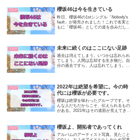
櫻坂46は今を生きている
ブログ
昨日、櫻坂46の1stシングル「Nobody's
fault」が発売されました！これで名実と
もに「櫻坂46」としての道を歩みだした
彼女たち。今回は、1stシングル各曲から
分かること＆キャプテンについて書いて
みようと思います。1stシングルか...
未来に続くのはここにない足跡
ブログ
過去は消えてしまう。いつかは忘れられ
てしまう。人間は忘却する生き物だ。自
分の過去ですら、人は忘れてしまう。ど
んなに大切な思い出も、ずっと考え続け
ることはできない。新しい情報に上書き
されていく。でも、見えなくても、そこ
には積み重ねがある。積み...
2022年は絶望を希望に。今の時
ブログ
代には櫻坂が必要です。
櫻坂は絶望を味わったグループです。そ
んな人だちだからこそ、伝えられるもの
がある。2021年はその道筋が見えてきた1
年だったはずです。2022年は歩をもっと
進めて。希望を示すグループであってほ
しいと思います。世の中は不透明さが増
櫻坂よ、開拓者であってくれ
ブログ
し、混沌とした...
アルバムのアーティスト写真。見たこと
のない、およそアイドルらしからぬ写真