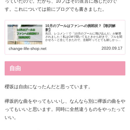
っていたので。だから、10プはその宣言に感じたので
す。これについては前にブログでも書きました。
10月のプールはファンへの挑戦状？【歌詞解
釈】
先日、レコメン！で「10月のプールに飛び込んだ」が解禁
されました！私はCMで聞いてるときから好きで、フルを聞
かせろ～と念じてきたので、念願叶ってとても嬉しかった
です。曲調は明るめで、クセになる感じで、やっぱり好き
でした。ただ、ファンの反応を...
2020.09.17
change-life-shop.net
自由
櫻坂は自由になったんだと思っています。
欅坂的な曲をやってもいいし、なんなら別に欅坂の曲をや
ってもいいと思います。同時に全然違うものをやったって
いい。