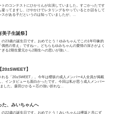
ートのコンテストにひかりんが出演していました。すごかったです
も凝ってますし、けやかけでレタリングをやっているとか話をして
スがある子だというのは知っていましたが、...
有美子生誕祭】
）の23歳の誕生日です。おめでとう！ゆみちゃんでこの1年印象的
「偶然の答え」ですね～。どちらもゆみちゃんの愛情の深さがよく
ぎる2期生愛元から2期生への思いが強い...
0±SWEET】
れる「20±SWEET」。今年は櫻坂の成人メンバー4人全員が掲載
し、インタビューも面白かったです。今回は私が思う成人メンバー
ました。森田ひかる＝芯の強い折れな...
った、みいちゃんへ
）の22歳の誕生日です。おめでとう！みいちゃんは欅坂と共にず