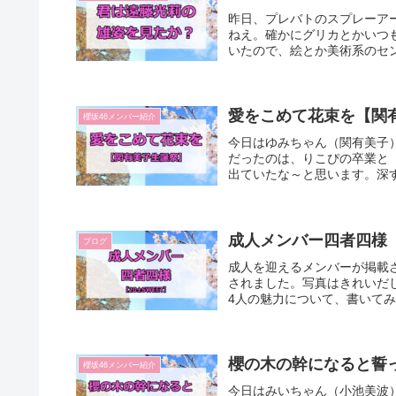
昨日、プレバトのスプレーア
ねえ。確かにグリカとかいつ
いたので、絵とか美術系のセン
愛をこめて花束を【関
櫻坂46メンバー紹介
今日はゆみちゃん（関有美子
だったのは、りこぴの卒業と
出ていたな～と思います。深す
成人メンバー四者四様【2
ブログ
成人を迎えるメンバーが掲載さ
されました。写真はきれいだ
4人の魅力について、書いてみ
櫻の木の幹になると誓
櫻坂46メンバー紹介
今日はみいちゃん（小池美波