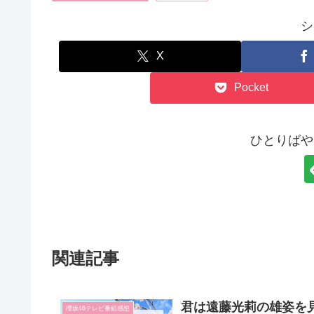
シ
X
Pocket
ひとりばや
関連記事
君は遠藤光莉の雄姿を
櫻坂46テレビ番組感想