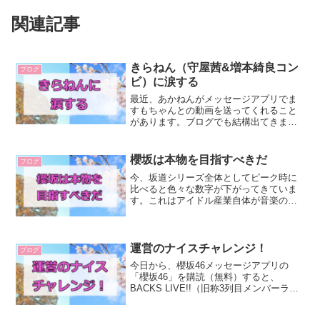
関連記事
きらねん（守屋茜&増本綺良コン
ブログ
ビ）に涙する
最近、あかねんがメッセージアプリでま
すもちゃんとの動画を送ってくれること
があります。ブログでも結構出てきます
ね。それ見てると面白いのと同時になん
か泣きそうになるのです。あかねんと後
輩私達から見えてる側面はすごく少ない
櫻坂は本物を目指すべきだ
ブログ
から、分からないことも多...
今、坂道シリーズ全体としてピーク時に
比べると色々な数字が下がってきていま
す。これはアイドル産業自体が音楽の主
流ではなくなってきていることが影響し
ていると思います。今、若い子たちが聞
いている音楽は、SNS経由でバズったも
の、バンド、K-POP...
運営のナイスチャレンジ！
ブログ
今日から、櫻坂46メッセージアプリの
「櫻坂46」を購読（無料）すると、
BACKS LIVE!!（旧称3列目メンバーライ
ブ）出演メンバーからのメッセージが受
け取れる企画が始まりました！これはす