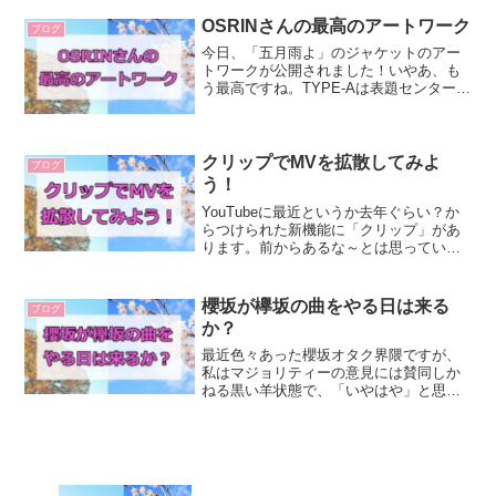
ごく良いですね！メッセージアプリの欠
点の一つがお試...
OSRINさんの最高のアートワーク
ブログ
今日、「五月雨よ」のジャケットのアー
トワークが公開されました！いやあ、も
う最高ですね。TYPE-Aは表題センターの
天ちゃんだけが写った写真でしたが、カ
ッコイイっすねえ。たまんねえな、こり
ゃあ。（公式サイトより引用）個人的に
は、通常盤が結構好...
クリップでMVを拡散してみよ
ブログ
う！
YouTubeに最近というか去年ぐらい？か
らつけられた新機能に「クリップ」があ
ります。前からあるな～とは思っていた
ものの、よく分からないので放置してい
たのですが、簡単に言うと「切り出し動
画を公式機能で作れちゃうよ！」という
櫻坂が欅坂の曲をやる日は来る
ブログ
ものでした！これ要...
か？
最近色々あった櫻坂オタク界隈ですが、
私はマジョリティーの意見には賛同しか
ねる黒い羊状態で、「いやはや」と思っ
ていました（笑）で、そのうちの1つが
「櫻坂に欅坂の曲をやってほしい」とい
うものです。私自身の思いを言えば、少
なくとも今はやるべきでは...