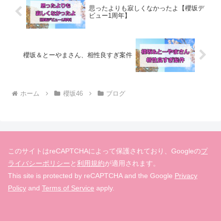
思ったよりも寂しくなかったよ【櫻坂デ
ビュー1周年】
櫻坂＆とーやまさん、相性良すぎ案件
ホーム
櫻坂46
ブログ
このサイトはreCAPTCHAによって保護されており、Googleの
プ
ライバシーポリシー
と
利用規約
が適用されます。
This site is protected by reCAPTCHA and the Google
Privacy
Policy
and
Terms of Service
apply.