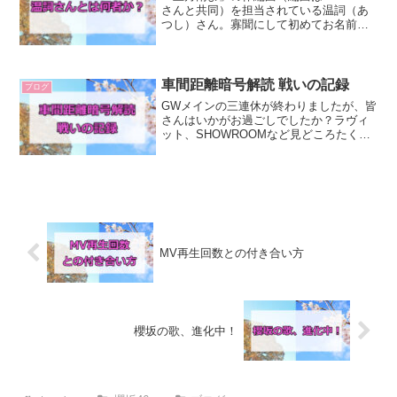
さんと共同）を担当されている温詞（あ
つし）さん。寡聞にして初めてお名前を
知ったのですが、普段は「センチミリメ
ンタル」というソロプロジェクトで活躍
されている方でした。どんな曲作ってら
っしゃるのかなと、...
車間距離暗号解読 戦いの記録
ブログ
GWメインの三連休が終わりましたが、皆
さんはいかがお過ごしでしたか？ラヴィ
ット、SHOWROOMなど見どころたくさ
んだったと思いますが、私は「車間距
離」のMVに出てくる暗号解読に挑んでい
ました。いつかやりたいと思ってたの
で、ウンウン頭を悩ま...
MV再生回数との付き合い方
櫻坂の歌、進化中！