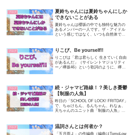
た！感想は色々あって、「わお！」みた
いなところもあったのですが、今回は櫻
坂とのつながりの部分を考えてみたい
夏鈴ちゃんには夏鈴ちゃんにしか
ブログ
と...
できないことがある
夏鈴ちゃんは櫻坂の中でも独特な魅力の
あるメンバーの一人です。ザ・アイドル
という感じではなく、いつも自然体でい
るような人で、それでいてパフォーマン
スでの表現力が高い。「欅坂」というグ
ループが引き寄せた宝物みたいなメンバ
りこぴ、Be yourself!!
ブログ
ーです。夏鈴ちゃんはいつ...
りこぴは「君は君らしく 生きていく自由
があるんだ」（サイレントマジョリティ
ー／欅坂46）という歌詞のように、欅坂
46が表現してきたものを具現化したよう
なメンバーでした。自分らしさをすごく
大事にしていて、ブログでもよく「自分
ウケ」という言葉を...
続・ジャマビ路線！？美しき憂鬱
ブログ
【制服の人魚】
昨日の「SCHOOL OF LOCK! FRITDAY」
で、ちゅけもん、るんちゃん、れなぁ、
天ちゃんのユニット曲「制服の人魚」が
解禁されました。▼こちらから聞けるよ
ラップが多くて、斬新でしたねえ。ちゅ
けもんは個人PVの経験が役立ったのでは
温詞さんとは何者か？
ブログ
（...
「五月雨よ」の作編曲（編曲はTomoLow