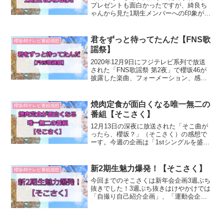
プレゼントも面白かったですが、綺良ち
ゃんから見た1期生メンバーへの印象が興
味深かったです。綺良ちゃんのエピソー
ドトークの天才っぷりが存分に活かされ
ていました。今回はそれをまとめてみま
君をずっと待ってたんだ【FNS歌
櫻坂46テレビ番組感想
した！▽見てない人はこ...
謡祭】
2020年12月9日にフジテレビ系列で放送
された「FNS歌謡祭 第2夜」で櫻坂46が
披露した楽曲、フォーメーション、感想
です。披露曲Nobody's fault（作詞 秋元康
／作曲 デレク・ターナー／編曲 野中"ま
さ"雄一）本日発売！1番→...
焼肉定食が面白くなる唯一無二の
櫻坂46テレビ番組感想
番組【そこさく】
12月13日の深夜に放送された「そこ曲が
ったら、櫻坂？」（そこさく）の感想で
ーす。今週の企画は「1stシングルを盛り
上げよう！Nobody's faultゲーム」です。
安定の増本節澤部「Nobody's fault。誰の
せいでもないという意...
新2期生魅力爆発！【そこさく】
櫻坂46テレビ番組感想
今回までのそこさくは新年会企画3週ぶち
抜きでした！3週ぶち抜きはけやかけでは
「自撮り自己紹介企画」、「運動会企
画」、「USJ企画」、「ペアロケ」、
「澤部タイマンバトル」と少なかったの
で、良い調子なんじゃないでしょうか