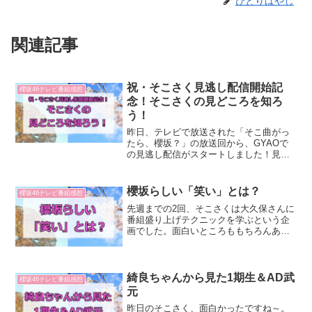
ひとりばやし
関連記事
祝・そこさく見逃し配信開始記
櫻坂46テレビ番組感想
念！そこさくの見どころを知ろ
う！
昨日、テレビで放送された「そこ曲がっ
たら、櫻坂？」の放送回から、GYAOで
の見逃し配信がスタートしました！見逃
し配信は翌日、つまり月曜日の15：30か
ら見ることが出来ます。しかも太っ腹な
ことに2年半後まで見放題です。加えて、
櫻坂らしい「笑い」とは？
櫻坂46テレビ番組感想
ソフトバンクの5...
先週までの2回、そこさくは大久保さんに
番組盛り上げテクニックを学ぶという企
画でした。面白いところももちろんあり
ましたが、私があまりプロレス的な笑い
を好まないので、そういうところは「う
ーん」という感じでした（笑）まあこれ
は好みなんで、仕方ない...
綺良ちゃんから見た1期生＆AD武
櫻坂46テレビ番組感想
元
昨日のそこさく、面白かったですね～。