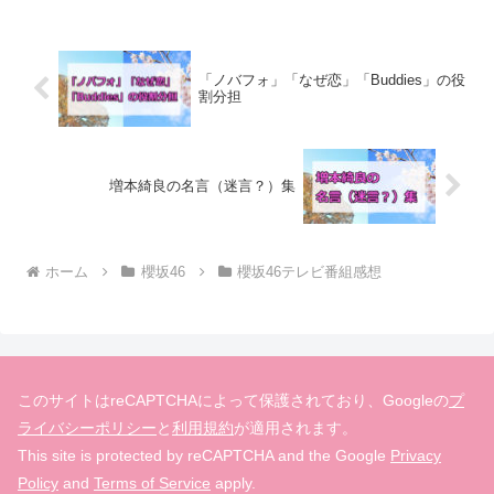
（笑）今回光ったのは、新...
「ノバフォ」「なぜ恋」「Buddies」の役
割分担
増本綺良の名言（迷言？）集
ホーム
櫻坂46
櫻坂46テレビ番組感想
このサイトはreCAPTCHAによって保護されており、Googleの
プ
ライバシーポリシー
と
利用規約
が適用されます。
This site is protected by reCAPTCHA and the Google
Privacy
Policy
and
Terms of Service
apply.