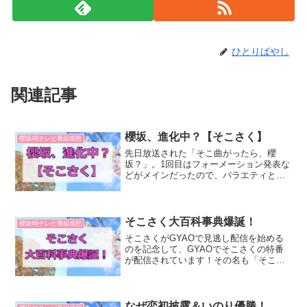
ひとりばやし
関連記事
櫻坂、進化中？【そこさく】
櫻坂46テレビ番組感想
先日放送された「そこ曲がったら、櫻
坂？」。1回目はフォーメーション発表な
どがメインだったので、バラエティとし
ては先日の放送が実質1回目と言えるもの
でした。けやかけから引き継いだ部分も
あれば、改名したこともあって心機一転
という感じもあった回で...
そこさく大百科事典爆誕！
櫻坂46テレビ番組感想
そこさくがGYAOで見逃し配信を始める
のを記念して、GYAOでそこさくの特番
が配信されています！その名も「そこさ
く大百科事典」！昨日見ていたんです
が、めっちゃ面白かったです！そこさく
の今までの名場面もありーの、企画もあ
りーので盛りだくさん！...
なぜ恋初披露＆いのり優勝！