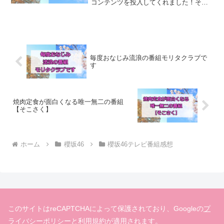
コンテンツを投入してくれました！その
名も「モリタクラブ」！どっかで聞いた
ことありますが、華麗にスルーします。
何も考えず、まず見ましょう。同期だけ
でじっくりトークと言うの...
毎度おなじみ流浪の番組モリタクラブで
す
焼肉定食が面白くなる唯一無二の番組
【そこさく】
ホーム
櫻坂46
櫻坂46テレビ番組感想
このサイトはreCAPTCHAによって保護されており、Googleの
プ
ライバシーポリシー
と
利用規約
が適用されます。