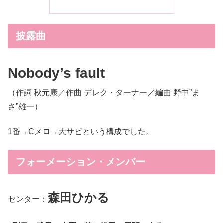
披露曲
Nobody’s fault
（作詞 秋元康／作曲 デレク・ターナー／編曲 野中”ま
さ”雄一）
1番→Cメロ→大サビという構成でした。
フォーメーション・メンバー
森田ひかる
センター：