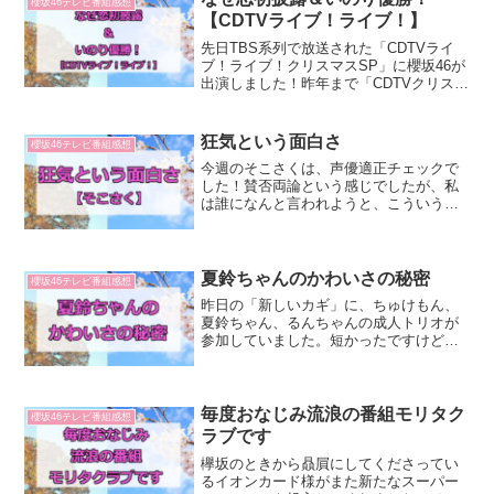
櫻坂46テレビ番組感想
【CDTVライブ！ライブ！】
先日TBS系列で放送された「CDTVライ
ブ！ライブ！クリスマスSP」に櫻坂46が
出演しました！昨年まで「CDTVクリスマ
ス音楽祭」だった番組ですね。昨年は欅
坂46として、二人セゾンを披露しました
が、今年はどうだったでしょうか！披露
狂気という面白さ
櫻坂46テレビ番組感想
曲なぜ 恋...
今週のそこさくは、声優適正チェックで
した！賛否両論という感じでしたが、私
は誰になんと言われようと、こういう笑
いが好きです（笑）このシュールで、狂
気をはらんだ笑いが櫻坂らしさのある笑
いだと思います。まあ、みんながみんな
こうじゃないので、毎回こ...
夏鈴ちゃんのかわいさの秘密
櫻坂46テレビ番組感想
昨日の「新しいカギ」に、ちゅけもん、
夏鈴ちゃん、るんちゃんの成人トリオが
参加していました。短かったですけど、
面白かったです！夏鈴ちゃんはジャマイ
カビールをぶっこんでましたが、今後は
「ジャマイカビールの子」で覚えていた
だければ（笑）ちゅけもん...
毎度おなじみ流浪の番組モリタク
櫻坂46テレビ番組感想
ラブです
欅坂のときから贔屓にしてくださってい
るイオンカード様がまた新たなスーパー