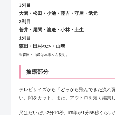
3列目
大園・松田・小池・藤吉・守屋・武元
2列目
菅井・尾関・渡邉・小林・土生
1列目
森田・田村<C>・山﨑
※森田・山﨑は本来左右反対。
披露部分
テレビサイズから「どっから飛んできた流れ
い、間をカット。また、アウトロを短く編集
尺はだいだい2分10秒。昨年が1分55秒くら